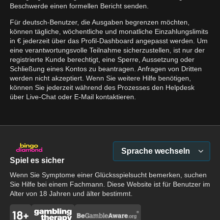
Beschwerde einen formellen Bericht senden.
Für deutsch-Benutzer, die Ausgaben begrenzen möchten,
können tägliche, wöchentliche und monatliche Einzahlungslimits
in € jederzeit über das Profil-Dashboard angepasst werden. Um
eine verantwortungsvolle Teilnahme sicherzustellen, ist nur der
registrierte Kunde berechtigt, eine Sperre, Aussetzung oder
Schließung eines Kontos zu beantragen. Anfragen von Dritten
werden nicht akzeptiert. Wenn Sie weitere Hilfe benötigen,
können Sie jederzeit während des Prozesses den Helpdesk
über Live-Chat oder E-Mail kontaktieren.
Sprache wechseln
Spiel es sicher
Wenn Sie Symptome einer Glücksspielsucht bemerken, suchen
Sie Hilfe bei einem Fachmann. Diese Website ist für Benutzer im
Alter von 18 Jahren und älter bestimmt.