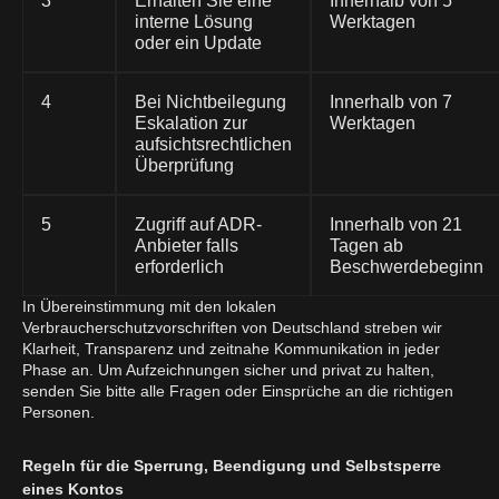
3
Erhalten Sie eine
Innerhalb von 5
interne Lösung
Werktagen
oder ein Update
4
Bei Nichtbeilegung
Innerhalb von 7
Eskalation zur
Werktagen
aufsichtsrechtlichen
Überprüfung
5
Zugriff auf ADR-
Innerhalb von 21
Anbieter falls
Tagen ab
erforderlich
Beschwerdebeginn
In Übereinstimmung mit den lokalen
Verbraucherschutzvorschriften von Deutschland streben wir
Klarheit, Transparenz und zeitnahe Kommunikation in jeder
Phase an. Um Aufzeichnungen sicher und privat zu halten,
senden Sie bitte alle Fragen oder Einsprüche an die richtigen
Personen.
Regeln für die Sperrung, Beendigung und Selbstsperre
eines Kontos