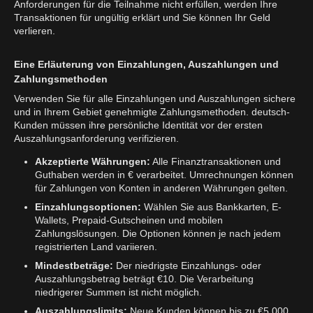
Anforderungen für die Teilnahme nicht erfüllen, werden Ihre
Transaktionen für ungültig erklärt und Sie können Ihr Geld
verlieren.
Eine Erläuterung von Einzahlungen, Auszahlungen und
Zahlungsmethoden
Verwenden Sie für alle Einzahlungen und Auszahlungen sichere
und in Ihrem Gebiet genehmigte Zahlungsmethoden. deutsch-
Kunden müssen ihre persönliche Identität vor der ersten
Auszahlungsanforderung verifizieren.
Akzeptierte Währungen:
Alle Finanztransaktionen und
Guthaben werden in € verarbeitet. Umrechnungen können
für Zahlungen von Konten in anderen Währungen gelten.
Einzahlungsoptionen:
Wählen Sie aus Bankkarten, E-
Wallets, Prepaid-Gutscheinen und mobilen
Zahlungslösungen. Die Optionen können je nach jedem
registrierten Land variieren.
Mindestbeträge:
Der niedrigste Einzahlungs- oder
Auszahlungsbetrag beträgt €10. Die Verarbeitung
niedrigerer Summen ist nicht möglich.
Auszahlungslimits:
Neue Kunden können bis zu €5.000