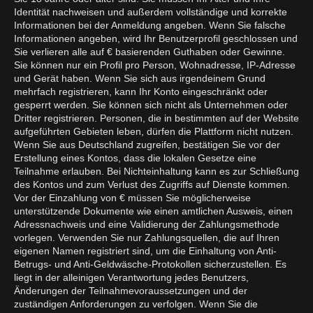
Identität nachweisen und außerdem vollständige und korrekte
Informationen bei der Anmeldung angeben. Wenn Sie falsche
Informationen angeben, wird Ihr Benutzerprofil geschlossen und
Sie verlieren alle auf € basierenden Guthaben oder Gewinne.
Sie können nur ein Profil pro Person, Wohnadresse, IP-Adresse
und Gerät haben. Wenn Sie sich aus irgendeinem Grund
mehrfach registrieren, kann Ihr Konto eingeschränkt oder
gesperrt werden. Sie können sich nicht als Unternehmen oder
Dritter registrieren. Personen, die in bestimmten auf der Website
aufgeführten Gebieten leben, dürfen die Plattform nicht nutzen.
Wenn Sie aus Deutschland zugreifen, bestätigen Sie vor der
Erstellung eines Kontos, dass die lokalen Gesetze eine
Teilnahme erlauben. Bei Nichteinhaltung kann es zur Schließung
des Kontos und zum Verlust des Zugriffs auf Dienste kommen.
Vor der Einzahlung von € müssen Sie möglicherweise
unterstützende Dokumente wie einen amtlichen Ausweis, einen
Adressnachweis und eine Validierung der Zahlungsmethode
vorlegen. Verwenden Sie nur Zahlungsquellen, die auf Ihren
eigenen Namen registriert sind, um die Einhaltung von Anti-
Betrugs- und Anti-Geldwäsche-Protokollen sicherzustellen. Es
liegt in der alleinigen Verantwortung jedes Benutzers,
Änderungen der Teilnahmevoraussetzungen und der
zuständigen Anforderungen zu verfolgen. Wenn Sie die