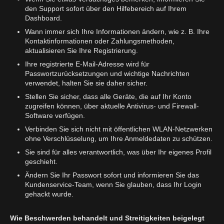
den Support sofort über den Hilfebereich auf Ihrem
Dashboard.
Wann immer sich Ihre Informationen ändern, wie z. B. Ihre
Kontaktinformationen oder Zahlungsmethoden,
aktualisieren Sie Ihre Registrierung.
Ihre registrierte E-Mail-Adresse wird für
Passwortzurücksetzungen und wichtige Nachrichten
verwendet, halten Sie sie daher sicher.
Stellen Sie sicher, dass alle Geräte, die auf Ihr Konto
zugreifen können, über aktuelle Antivirus- und Firewall-
Software verfügen.
Verbinden Sie sich nicht mit öffentlichen WLAN-Netzwerken
ohne Verschlüsselung, um Ihre Anmeldedaten zu schützen.
Sie sind für alles verantwortlich, was über Ihr eigenes Profil
geschieht.
Ändern Sie Ihr Passwort sofort und informieren Sie das
Kundenservice-Team, wenn Sie glauben, dass Ihr Login
gehackt wurde.
Wie Beschwerden behandelt und Streitigkeiten beigelegt