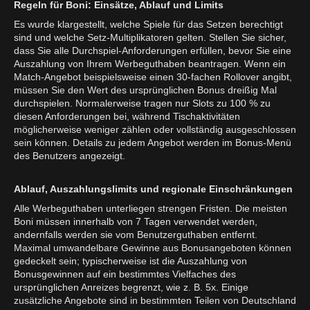
Regeln für Boni: Einsätze, Ablauf und Limits
Es wurde klargestellt, welche Spiele für das Setzen berechtigt
sind und welche Setz-Multiplikatoren gelten. Stellen Sie sicher,
dass Sie alle Durchspiel-Anforderungen erfüllen, bevor Sie eine
Auszahlung von Ihrem Werbeguthaben beantragen. Wenn ein
Match-Angebot beispielsweise einen 30-fachen Rollover angibt,
müssen Sie den Wert des ursprünglichen Bonus dreißig Mal
durchspielen. Normalerweise tragen nur Slots zu 100 % zu
diesen Anforderungen bei, während Tischaktivitäten
möglicherweise weniger zählen oder vollständig ausgeschlossen
sein können. Details zu jedem Angebot werden im Bonus-Menü
des Benutzers angezeigt.
Ablauf, Auszahlungslimits und regionale Einschränkungen
Alle Werbeguthaben unterliegen strengen Fristen. Die meisten
Boni müssen innerhalb von 7 Tagen verwendet werden,
andernfalls werden sie vom Benutzerguthaben entfernt.
Maximal umwandelbare Gewinne aus Bonusangeboten können
gedeckelt sein; typischerweise ist die Auszahlung von
Bonusgewinnen auf ein bestimmtes Vielfaches des
ursprünglichen Anreizes begrenzt, wie z. B. 5x. Einige
zusätzliche Angebote sind in bestimmten Teilen von Deutschland