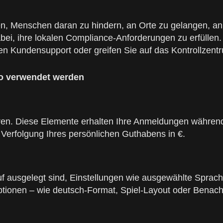
en, Menschen daran zu hindern, an Orte zu gelangen, an di
dabei, ihre lokalen Compliance-Anforderungen zu erfülle
n Kundensupport oder greifen Sie auf das Kontrollzent
no verwendet werden
ren. Diese Elemente erhalten Ihre Anmeldungen während 
 Verfolgung Ihres persönlichen Guthabens in €.
uf ausgelegt sind, Einstellungen wie ausgewählte Sprac
 Optionen – wie deutsch-Format, Spiel-Layout oder Benac