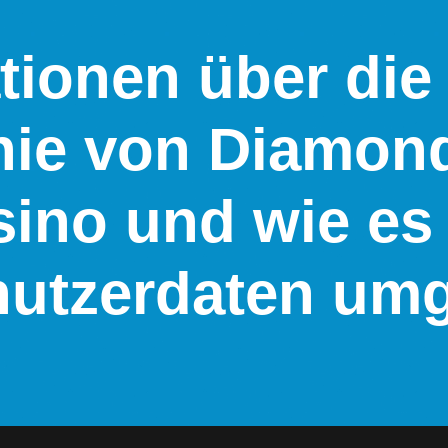
tionen über die
inie von Diamon
ino und wie es
utzerdaten um