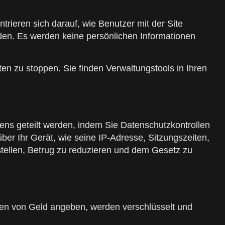
trieren sich darauf, wie Benutzer mit der Site
nden. Es werden keine persönlichen Informationen
n zu stoppen. Sie finden Verwaltungstools in Ihren
ens geteilt werden, indem Sie Datenschutzkontrollen
er Ihr Gerät, wie seine IP-Adresse, Sitzungszeiten,
ustellen, Betrug zu reduzieren und dem Gesetz zu
eben von Geld angeben, werden verschlüsselt und