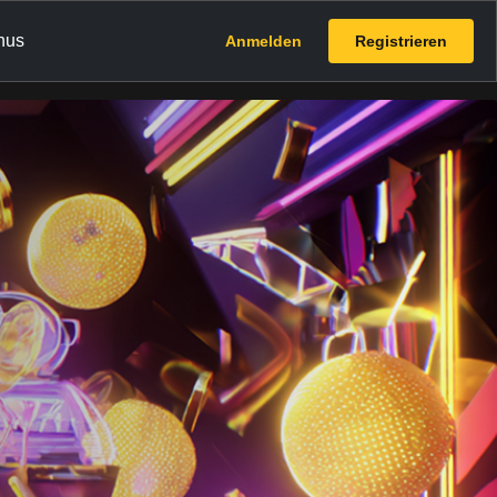
nus
Anmelden
Registrieren