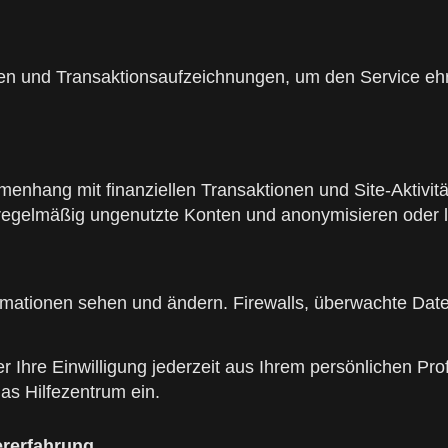
zen und Transaktionsaufzeichnungen, um den Service ehr
hang mit finanziellen Transaktionen und Site-Aktivität
regelmäßig ungenutzte Konten und anonymisieren oder l
rmationen sehen und ändern. Firewalls, überwachte Dat
 Ihre Einwilligung jederzeit aus Ihrem persönlichen Pro
as Hilfezentrum ein.
ererfahrung