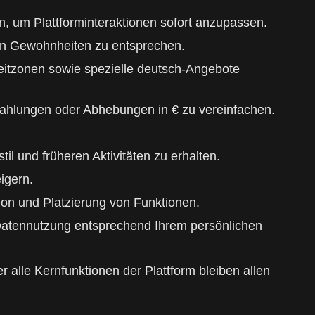
, um Plattforminteraktionen sofort anzupassen.
hen Gewohnheiten zu entsprechen.
Zeitzonen sowie spezielle deutsch-Angebote
zahlungen oder Abhebungen in € zu vereinfachen.
il und früheren Aktivitäten zu erhalten.
igern.
tion und Platzierung von Funktionen.
Datennutzung entsprechend Ihrem persönlichen
 alle Kernfunktionen der Plattform bleiben allen