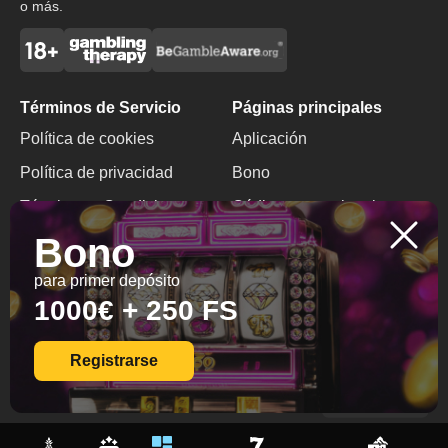
o más.
Términos de Servicio
Páginas principales
Política de cookies
Aplicación
Política de privacidad
Bono
Términos y Condiciones
Código promocional
Bono
Juego Responsable
Bono sin depósito
para primer depósito
Contactos
1000€ + 250 FS
+599 9 2991408
info@diamondbingo.net
Registrarse
© 2026 All Rights
Reserved.