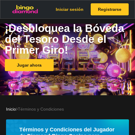
Iniciar sesión
Registrarse
¡Desbloquea la Bóveda
del Tesoro Desde el
Primer Giro!
Jugar ahora
Inicio
Términos y Condiciones
Términos y Condiciones del Jugador