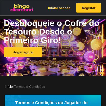
Iniciar sessão
Registar
Desbloqueie o Cofre do
Tesouro Desde o
Primeiro Giro!
Jogar agora
Início
Termos e Condições
Termos e Condições do Jogador do