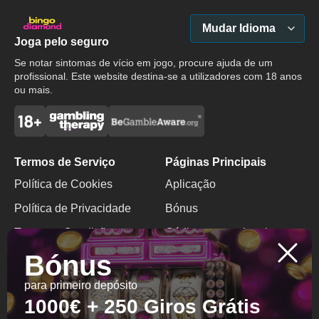
Mudar Idioma
Joga pelo seguro
Se notar sintomas de vício em jogo, procure ajuda de um
profissional. Este website destina-se a utilizadores com 18 anos
ou mais.
Termos de Serviço
Páginas Principais
Política de Cookies
Aplicação
Política de Privacidade
Bónus
Termos e Condições
Código promocional
Bónus
Jogo Responsável
Bónus Sem Depósito
para primeiro depósito
Contactos
1000€ + 250 Giros Grátis
+599 9 2991408