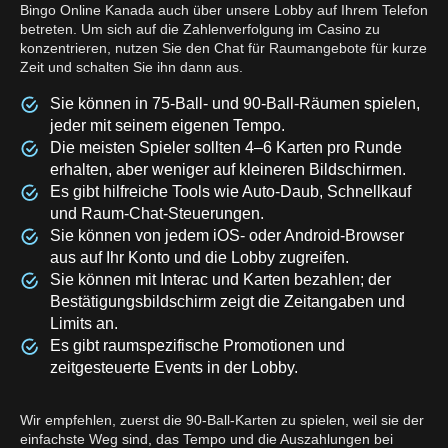
Bingo Online Kanada auch über unsere Lobby auf Ihrem Telefon
betreten. Um sich auf die Zahlenverfolgung im Casino zu
konzentrieren, nutzen Sie den Chat für Raumangebote für kurze
Zeit und schalten Sie ihn dann aus.
Sie können in 75-Ball- und 90-Ball-Räumen spielen,
jeder mit seinem eigenen Tempo.
Die meisten Spieler sollten 4–6 Karten pro Runde
erhalten, aber weniger auf kleineren Bildschirmen.
Es gibt hilfreiche Tools wie Auto-Daub, Schnellkauf
und Raum-Chat-Steuerungen.
Sie können von jedem iOS- oder Android-Browser
aus auf Ihr Konto und die Lobby zugreifen.
Sie können mit Interac und Karten bezahlen; der
Bestätigungsbildschirm zeigt die Zeitangaben und
Limits an.
Es gibt raumspezifische Promotionen und
zeitgesteuerte Events in der Lobby.
Wir empfehlen, zuerst die 90-Ball-Karten zu spielen, weil sie der
einfachste Weg sind, das Tempo und die Auszahlungen bei