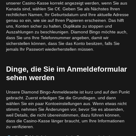
unserer Casino-Kasse korrekt angezeigt werden, wenn Sie aus
Kanada sind, wählen Sie C€. Geben Sie als Nächstes Ihren
rechtlichen Namen, Ihr Geburtsdatum und Ihre aktuelle Adresse
genau so ein, wie sie auf Ihren Papieren erscheinen. Das hilft
uns, Konten sicher zu halten, Duplikate zu stoppen und
Auszahlungen zu beschleunigen. Diamond Bingo möchte auch,
dass Sie uns Ihre Telefonnummer angeben, damit wir
sicherstellen können, dass Sie das Konto besitzen, falls Sie
jemals Ihr Passwort wiederherstellen müssen.
Dinge, die Sie im Anmeldeformular
sehen werden
Unsere Diamond Bingo-Anmeldeseite ist kurz und auf den Punkt
gebracht. Zuerst erledigen Sie die Grundlagen, und dann
wählen Sie ein paar Kontoeinstellungen aus. Wenn etwas nicht
stimmt, nehmen Sie Änderungen vor, bevor Sie es absenden,
weil Details, die nicht übereinstimmen, dazu führen können,
dass die Casino-Kasse länger braucht, um Ihre Informationen
zu verifizieren.