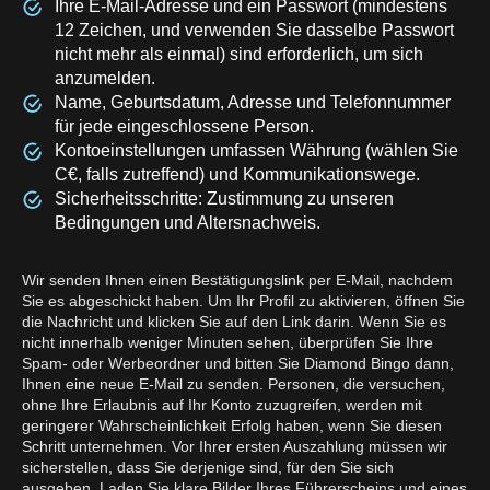
Ihre E-Mail-Adresse und ein Passwort (mindestens
12 Zeichen, und verwenden Sie dasselbe Passwort
nicht mehr als einmal) sind erforderlich, um sich
anzumelden.
Name, Geburtsdatum, Adresse und Telefonnummer
für jede eingeschlossene Person.
Kontoeinstellungen umfassen Währung (wählen Sie
C€, falls zutreffend) und Kommunikationswege.
Sicherheitsschritte: Zustimmung zu unseren
Bedingungen und Altersnachweis.
Wir senden Ihnen einen Bestätigungslink per E-Mail, nachdem
Sie es abgeschickt haben. Um Ihr Profil zu aktivieren, öffnen Sie
die Nachricht und klicken Sie auf den Link darin. Wenn Sie es
nicht innerhalb weniger Minuten sehen, überprüfen Sie Ihre
Spam- oder Werbeordner und bitten Sie Diamond Bingo dann,
Ihnen eine neue E-Mail zu senden. Personen, die versuchen,
ohne Ihre Erlaubnis auf Ihr Konto zuzugreifen, werden mit
geringerer Wahrscheinlichkeit Erfolg haben, wenn Sie diesen
Schritt unternehmen. Vor Ihrer ersten Auszahlung müssen wir
sicherstellen, dass Sie derjenige sind, für den Sie sich
ausgeben. Laden Sie klare Bilder Ihres Führerscheins und eines