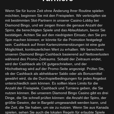
Wenn Sie für kurze Zeit ohne Änderung Ihrer Routine spielen
möchten, beginnen Sie mit den Freispielen. Wir verknüpfen sie
mit bestimmten Slot-Partnern in unserer Casino-Lobby bei
Diamond Bingo, und wir zeigen Ihnen die genaue Anzahl der
Spins, die berechtigten Spiele und das Ablaufdatum, bevor Sie
bestätigen. Achten Sie auf den niedrigsten Einsatz, den Sie pro
Spin machen können; er könnte für die Promotion festgelegt
sein. Cashback auf Ihren Kartenzimmersitzungen ist eine gute
Möglichkeit, kontinuierlichen Wert zu erhalten. Wir berechnen
unseren Diamond Bingo-Cashback basierend auf Nettoverlusten
während des Promo-Zeitraums. Sobald der Zeitraum endet,
wird der Cashback als C€ gutgeschrieben, und der
Höchstbetrag wird auf der Promo-Seite angezeigt. Prüfen Sie,
ob der Cashback als abhebbarer Saldo oder als Bonusmittel
gewährt wird, da die Durchspielbedingungen für jedes Angebot
unterschiedlich sein können. Es sollten klare Limits für die
Anzahl der Freispiele, Cashback und Turniere geben, die Sie
nutzen können. Bei unserem Diamond Bingo Casino gibt es drei
Dinge, die Sie schnell prüfen können: die Anzahl der Spins, der
größte Gewinn, der in Bargeld umgewandelt werden kann, und
die Zeit, die Sie haben, um sie zu nutzen. Wenn Sie aus Kanada
spielen, sehen Sie auch die lokalen Regeln für erlaubte Spiele