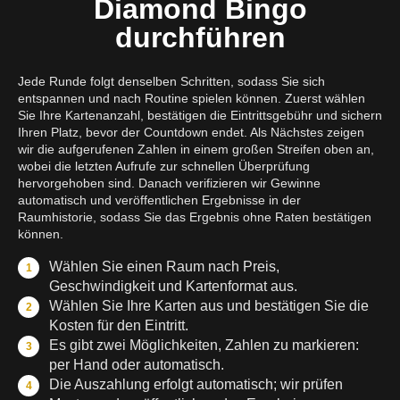
Diamond Bingo
durchführen
Jede Runde folgt denselben Schritten, sodass Sie sich
entspannen und nach Routine spielen können. Zuerst wählen
Sie Ihre Kartenanzahl, bestätigen die Eintrittsgebühr und sichern
Ihren Platz, bevor der Countdown endet. Als Nächstes zeigen
wir die aufgerufenen Zahlen in einem großen Streifen oben an,
wobei die letzten Aufrufe zur schnellen Überprüfung
hervorgehoben sind. Danach verifizieren wir Gewinne
automatisch und veröffentlichen Ergebnisse in der
Raumhistorie, sodass Sie das Ergebnis ohne Raten bestätigen
können.
Wählen Sie einen Raum nach Preis,
Geschwindigkeit und Kartenformat aus.
Wählen Sie Ihre Karten aus und bestätigen Sie die
Kosten für den Eintritt.
Es gibt zwei Möglichkeiten, Zahlen zu markieren:
per Hand oder automatisch.
Die Auszahlung erfolgt automatisch; wir prüfen