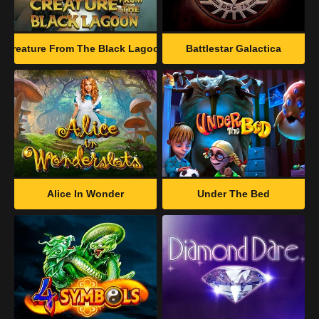
Unsere App funktioniert gut auf Android, iOS und
anderen Geräten
Wie Sie auf dem Handy spielen
Creature From The Black Lagoon
Battlestar Galactica
VIP-Programm
Wie unsere VIP-Stufen funktionieren
Schnelle Schritte, um VIP bei Diamond Bingo zu werden
Sicherheit bei Diamond Bingo: Sichere Einzahlungen
und Spielerschutz
Was wir tun, um Zahlungen sicher zu halten
Alice In Wonder
Under The Bed
Einige nützliche Dinge, die Sie vor einer Einzahlung bei
Diamond Bingo tun sollten
Verantwortungsvolles Spielen
Wie Sie die von uns bereitgestellten Limits nutzen
18+-Richtlinie und Altersverifizierung
Bankroll-Management und Strategie