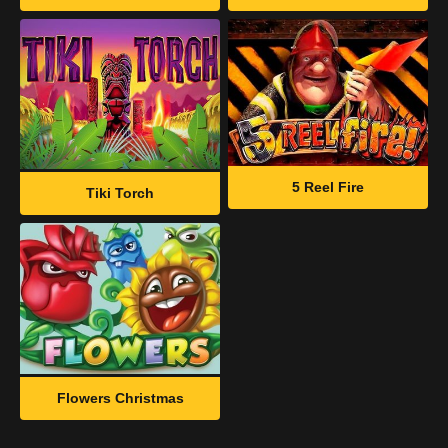
5 Reel Fire
Tiki Torch
Flowers Christmas