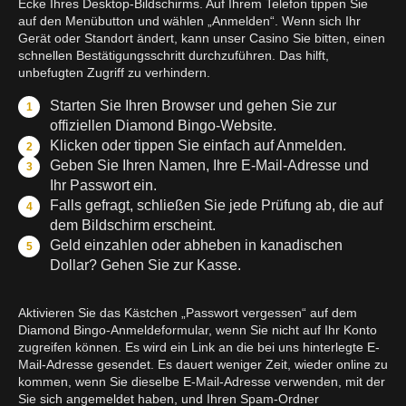
Ecke Ihres Desktop-Bildschirms. Auf Ihrem Telefon tippen Sie
auf den Menübutton und wählen „Anmelden“. Wenn sich Ihr
Gerät oder Standort ändert, kann unser Casino Sie bitten, einen
schnellen Bestätigungsschritt durchzuführen. Das hilft,
unbefugten Zugriff zu verhindern.
Starten Sie Ihren Browser und gehen Sie zur
offiziellen Diamond Bingo-Website.
Klicken oder tippen Sie einfach auf Anmelden.
Geben Sie Ihren Namen, Ihre E-Mail-Adresse und
Ihr Passwort ein.
Falls gefragt, schließen Sie jede Prüfung ab, die auf
dem Bildschirm erscheint.
Geld einzahlen oder abheben in kanadischen
Dollar? Gehen Sie zur Kasse.
Aktivieren Sie das Kästchen „Passwort vergessen“ auf dem
Diamond Bingo-Anmeldeformular, wenn Sie nicht auf Ihr Konto
zugreifen können. Es wird ein Link an die bei uns hinterlegte E-
Mail-Adresse gesendet. Es dauert weniger Zeit, wieder online zu
kommen, wenn Sie dieselbe E-Mail-Adresse verwenden, mit der
Sie sich angemeldet haben, und Ihren Spam-Ordner