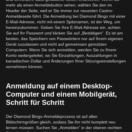
mehr als einen Anmeldebutton sehen, wählen Sie den im
Header der Seite, weil er Sie immer zur neuesten Casino-
Anmeldeseite führt. Die Anmeldung bei Diamond Bingo mit einer
E-Mail-Adresse, nicht mit einem Spitznamen, ist der Weg, um
hereinzukommen. Geben Sie Ihre E-Mail-Adresse ein, achten
Sie auf Ihr Passwort und klicken Sie auf „Bestätigen“. Es ist am
besten, das Speichern von Passwörtern nur auf Ihrem eigenen
Gerät zuzulassen und nicht auf gemeinsam genutzten
Computern. Wenn Sie sich anmelden, werden Sie zu Ihrem
Konto weitergeleitet, wo Sie Einzahlungen, Auszahlungen in
kanadischen Dollar und Änderungen Ihrer Sitzungseinstellungen
vornehmen können.
Anmeldung auf einem Desktop-
Computer und einem Mobilgerät,
Schritt für Schritt
Der Diamond Bingo-Anmeldeprozess ist auf allen
Bildschirmgrößen gleich, sodass Sie ihn nicht komplett neu
lernen müssen. Suchen Sie „Anmelden“ in der oberen rechten