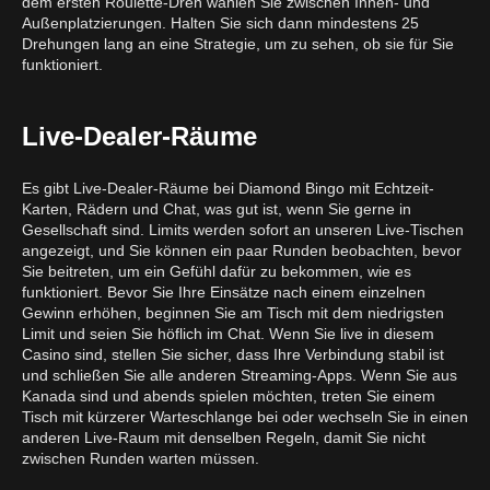
dem ersten Roulette-Dreh wählen Sie zwischen Innen- und
Außenplatzierungen. Halten Sie sich dann mindestens 25
Drehungen lang an eine Strategie, um zu sehen, ob sie für Sie
funktioniert.
Live-Dealer-Räume
Es gibt Live-Dealer-Räume bei Diamond Bingo mit Echtzeit-
Karten, Rädern und Chat, was gut ist, wenn Sie gerne in
Gesellschaft sind. Limits werden sofort an unseren Live-Tischen
angezeigt, und Sie können ein paar Runden beobachten, bevor
Sie beitreten, um ein Gefühl dafür zu bekommen, wie es
funktioniert. Bevor Sie Ihre Einsätze nach einem einzelnen
Gewinn erhöhen, beginnen Sie am Tisch mit dem niedrigsten
Limit und seien Sie höflich im Chat. Wenn Sie live in diesem
Casino sind, stellen Sie sicher, dass Ihre Verbindung stabil ist
und schließen Sie alle anderen Streaming-Apps. Wenn Sie aus
Kanada sind und abends spielen möchten, treten Sie einem
Tisch mit kürzerer Warteschlange bei oder wechseln Sie in einen
anderen Live-Raum mit denselben Regeln, damit Sie nicht
zwischen Runden warten müssen.