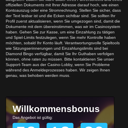
offiziellen Dokuments mit Ihrer Adresse darauf hoch, wie einen
Kontoauszug oder eine Stromrechnung. Stellen Sie sicher, dass
der Text lesbar ist und die Ecken sichtbar sind. Sie sollten Ihr
Profil zuerst aktualisieren, wenn Sie umgezogen sind, damit die
Dokumente mit dem übereinstimmen, was wir im Casinosystem
haben. Gehen Sie zur Kasse, um eine Einzahlung zu tätigen
und Spiel-Limits festzulegen, wenn Sie mehr Kontrolle haben
möchten, sobald Ihr Konto läuft. Verantwortungsvolle Spieltools
wie Sitzungserinnerungen und Einzahlungslimits sind bei
Diamond Bingo verfügbar, damit Sie Ihr Guthaben verfolgen
können, ohne raten zu müssen. Bitte kontaktieren Sie unser
Support-Team aus der Casino-Lobby, wenn Sie Probleme
während des Anmeldeprozesses haben. Wir zeigen Ihnen
genau, was behoben werden muss.
Willkommensbonus
Das Angebot ist gültig: