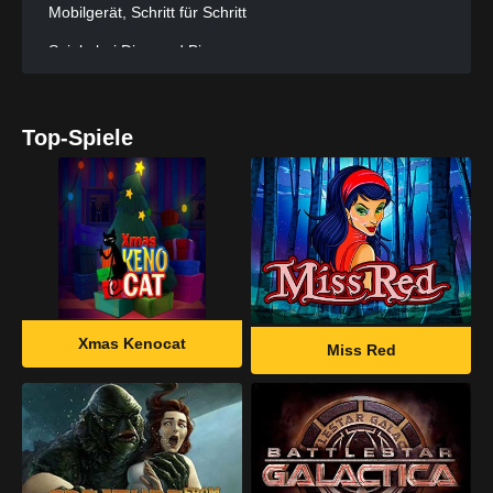
Mobilgerät, Schritt für Schritt
Spiele bei Diamond Bingo
Schnellauswahl mit klaren Filtern
Tischspiele
Top-Spiele
Live-Dealer-Räume
Bonusauswahl für unsere Kartenzimmerspiele:
Freispiele, Cashback und Turniere
Verwendung von Gutscheincodes
Wie Sie gültige Gutscheincodes finden und wo wir sie
platzieren
Ultra Hot
Miss Red
Die richtige Art, einen Code zu verwenden
Dinge, auf die Sie in den Bonusbedingungen achten
sollten
Mobile App