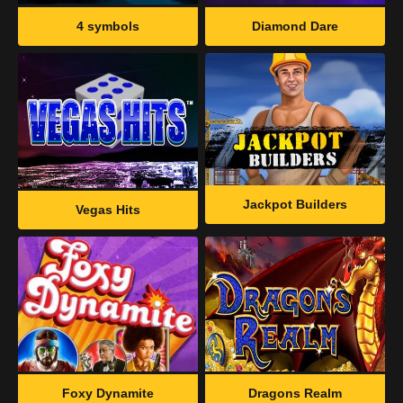
4 symbols
Diamond Dare
Checkliste
Jackpot Builders
Vegas Hits
Foxy Dynamite
Dragons Realm