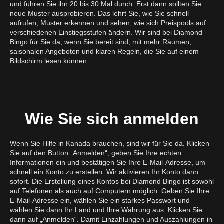
und führen Sie ihn 20 bis 30 Mal durch. Erst dann sollten Sie
neue Muster ausprobieren. Das lehrt Sie, wie Sie schnell
aufrufen, Muster erkennen und sehen, wie sich Preispools auf
verschiedenen Einstiegsstufen ändern. Wir sind bei Diamond
Bingo für Sie da, wenn Sie bereit sind, mit mehr Räumen,
saisonalen Angeboten und klaren Regeln, die Sie auf einem
Bildschirm lesen können.
Wie Sie sich anmelden
Wenn Sie Hilfe in Kanada brauchen, sind wir für Sie da. Klicken
Sie auf den Button „Anmelden“, geben Sie Ihre echten
Informationen ein und bestätigen Sie Ihre E-Mail-Adresse, um
schnell ein Konto zu erstellen. Wir aktivieren Ihr Konto dann
sofort. Die Erstellung eines Kontos bei Diamond Bingo ist sowohl
auf Telefonen als auch auf Computern möglich. Geben Sie Ihre
E-Mail-Adresse ein, wählen Sie ein starkes Passwort und
wählen Sie dann Ihr Land und Ihre Währung aus. Klicken Sie
dann auf „Anmelden“. Damit Einzahlungen und Auszahlungen in