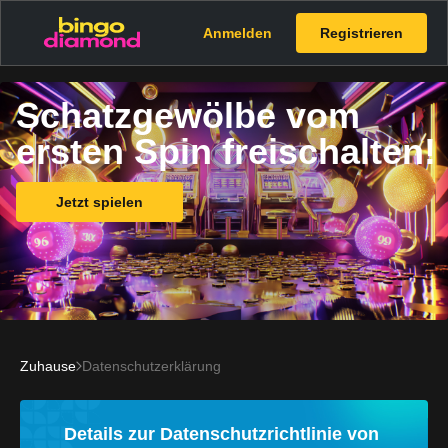
Anmelden
Registrieren
Schatzgewölbe vom
ersten Spin freischalten!
Jetzt spielen
Zuhause
Datenschutzerklärung
Details zur Datenschutzrichtlinie von