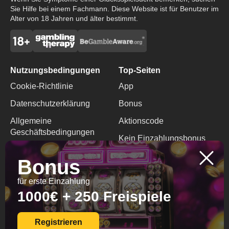
Sie Hilfe bei einem Fachmann. Diese Website ist für Benutzer im
Alter von 18 Jahren und älter bestimmt.
Nutzungsbedingungen
Top-Seiten
Cookie-Richtlinie
App
Datenschutzerklärung
Bonus
Allgemeine
Aktionscode
Geschäftsbedingungen
Kein Einzahlungsbonus
Verantwortungsvolles
Bonus
Spielen
für erste Einzahlung
Kontakte
1000€ + 250 Freispiele
+599 9 2991408
info@diamondbingo.net
Registrieren