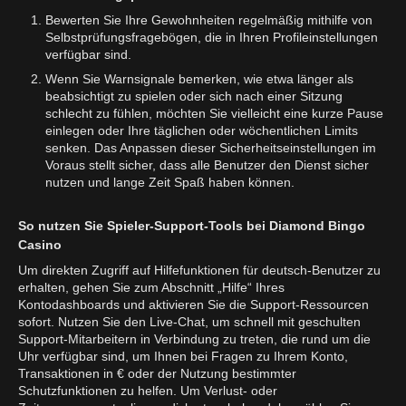
Bewerten Sie Ihre Gewohnheiten regelmäßig mithilfe von
Selbstprüfungsfragebögen, die in Ihren Profileinstellungen
verfügbar sind.
Wenn Sie Warnsignale bemerken, wie etwa länger als
beabsichtigt zu spielen oder sich nach einer Sitzung
schlecht zu fühlen, möchten Sie vielleicht eine kurze Pause
einlegen oder Ihre täglichen oder wöchentlichen Limits
senken. Das Anpassen dieser Sicherheitseinstellungen im
Voraus stellt sicher, dass alle Benutzer den Dienst sicher
nutzen und lange Zeit Spaß haben können.
So nutzen Sie Spieler-Support-Tools bei Diamond Bingo
Casino
Um direkten Zugriff auf Hilfefunktionen für deutsch-Benutzer zu
erhalten, gehen Sie zum Abschnitt „Hilfe“ Ihres
Kontodashboards und aktivieren Sie die Support-Ressourcen
sofort. Nutzen Sie den Live-Chat, um schnell mit geschulten
Support-Mitarbeitern in Verbindung zu treten, die rund um die
Uhr verfügbar sind, um Ihnen bei Fragen zu Ihrem Konto,
Transaktionen in € oder der Nutzung bestimmter
Schutzfunktionen zu helfen. Um Verlust- oder