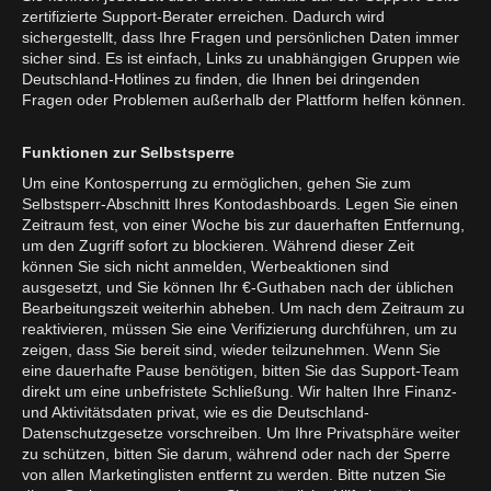
zertifizierte Support-Berater erreichen. Dadurch wird
sichergestellt, dass Ihre Fragen und persönlichen Daten immer
sicher sind. Es ist einfach, Links zu unabhängigen Gruppen wie
Deutschland-Hotlines zu finden, die Ihnen bei dringenden
Fragen oder Problemen außerhalb der Plattform helfen können.
Funktionen zur Selbstsperre
Um eine Kontosperrung zu ermöglichen, gehen Sie zum
Selbstsperr-Abschnitt Ihres Kontodashboards. Legen Sie einen
Zeitraum fest, von einer Woche bis zur dauerhaften Entfernung,
um den Zugriff sofort zu blockieren. Während dieser Zeit
können Sie sich nicht anmelden, Werbeaktionen sind
ausgesetzt, und Sie können Ihr €-Guthaben nach der üblichen
Bearbeitungszeit weiterhin abheben. Um nach dem Zeitraum zu
reaktivieren, müssen Sie eine Verifizierung durchführen, um zu
zeigen, dass Sie bereit sind, wieder teilzunehmen. Wenn Sie
eine dauerhafte Pause benötigen, bitten Sie das Support-Team
direkt um eine unbefristete Schließung. Wir halten Ihre Finanz-
und Aktivitätsdaten privat, wie es die Deutschland-
Datenschutzgesetze vorschreiben. Um Ihre Privatsphäre weiter
zu schützen, bitten Sie darum, während oder nach der Sperre
von allen Marketinglisten entfernt zu werden. Bitte nutzen Sie