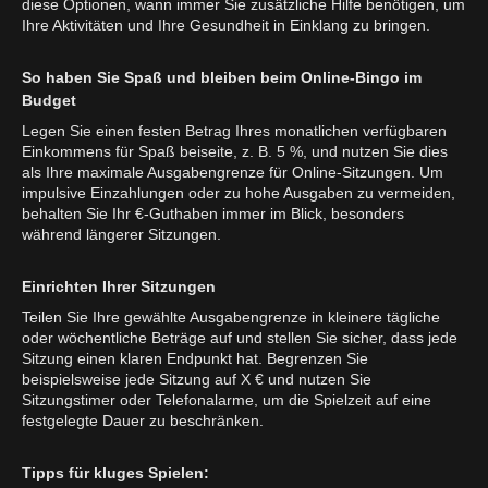
diese Optionen, wann immer Sie zusätzliche Hilfe benötigen, um
Ihre Aktivitäten und Ihre Gesundheit in Einklang zu bringen.
So haben Sie Spaß und bleiben beim Online-Bingo im
Budget
Legen Sie einen festen Betrag Ihres monatlichen verfügbaren
Einkommens für Spaß beiseite, z. B. 5 %, und nutzen Sie dies
als Ihre maximale Ausgabengrenze für Online-Sitzungen. Um
impulsive Einzahlungen oder zu hohe Ausgaben zu vermeiden,
behalten Sie Ihr €-Guthaben immer im Blick, besonders
während längerer Sitzungen.
Einrichten Ihrer Sitzungen
Teilen Sie Ihre gewählte Ausgabengrenze in kleinere tägliche
oder wöchentliche Beträge auf und stellen Sie sicher, dass jede
Sitzung einen klaren Endpunkt hat. Begrenzen Sie
beispielsweise jede Sitzung auf X € und nutzen Sie
Sitzungstimer oder Telefonalarme, um die Spielzeit auf eine
festgelegte Dauer zu beschränken.
Tipps für kluges Spielen: