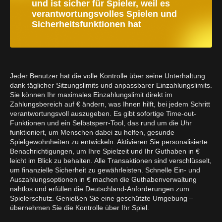
und ist sicher für Spieler, weil es
verantwortungsvolles Spielen und
Sicherheitsfunktionen hat
Jeder Benutzer hat die volle Kontrolle über seine Unterhaltung
dank täglicher Sitzungslimits und anpassbarer Einzahlungslimits.
Sie können Ihr maximales Einzahlungslimit direkt im
Zahlungsbereich auf € ändern, was Ihnen hilft, bei jedem Schritt
verantwortungsvoll auszugeben. Es gibt sofortige Time-out-
Funktionen und ein Selbstsperr-Tool, das rund um die Uhr
funktioniert, um Menschen dabei zu helfen, gesunde
Spielgewohnheiten zu entwickeln. Aktivieren Sie personalisierte
Benachrichtigungen, um Ihre Spielzeit und Ihr Guthaben in €
leicht im Blick zu behalten. Alle Transaktionen sind verschlüsselt,
um finanzielle Sicherheit zu gewährleisten. Schnelle Ein- und
Auszahlungsoptionen in € machen die Guthabenverwaltung
nahtlos und erfüllen die Deutschland-Anforderungen zum
Spielerschutz. Genießen Sie eine geschützte Umgebung –
übernehmen Sie die Kontrolle über Ihr Spiel.