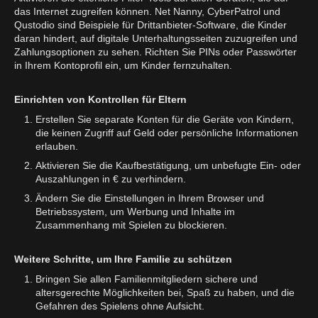
das Internet zugreifen können. Net Nanny, CyberPatrol und
Qustodio sind Beispiele für Drittanbieter-Software, die Kinder
daran hindert, auf digitale Unterhaltungsseiten zuzugreifen und
Zahlungsoptionen zu sehen. Richten Sie PINs oder Passwörter
in Ihrem Kontoprofil ein, um Kinder fernzuhalten.
Einrichten von Kontrollen für Eltern
Erstellen Sie separate Konten für die Geräte von Kindern,
die keinen Zugriff auf Geld oder persönliche Informationen
erlauben.
Aktivieren Sie die Kaufbestätigung, um unbefugte Ein- oder
Auszahlungen in € zu verhindern.
Ändern Sie die Einstellungen in Ihrem Browser und
Betriebssystem, um Werbung und Inhalte im
Zusammenhang mit Spielen zu blockieren.
Weitere Schritte, um Ihre Familie zu schützen
Bringen Sie allen Familienmitgliedern sichere und
altersgerechte Möglichkeiten bei, Spaß zu haben, und die
Gefahren des Spielens ohne Aufsicht.