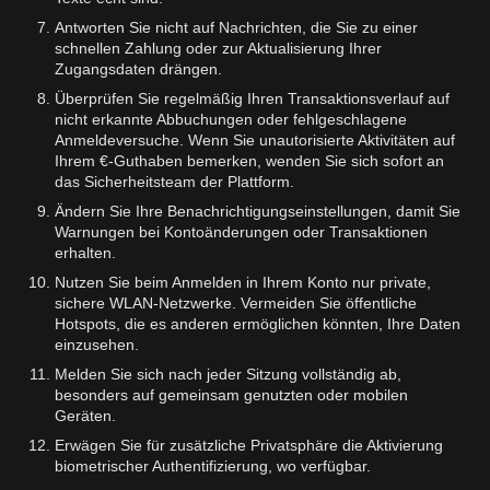
Antworten Sie nicht auf Nachrichten, die Sie zu einer
schnellen Zahlung oder zur Aktualisierung Ihrer
Zugangsdaten drängen.
Überprüfen Sie regelmäßig Ihren Transaktionsverlauf auf
nicht erkannte Abbuchungen oder fehlgeschlagene
Anmeldeversuche. Wenn Sie unautorisierte Aktivitäten auf
Ihrem €-Guthaben bemerken, wenden Sie sich sofort an
das Sicherheitsteam der Plattform.
Ändern Sie Ihre Benachrichtigungseinstellungen, damit Sie
Warnungen bei Kontoänderungen oder Transaktionen
erhalten.
Nutzen Sie beim Anmelden in Ihrem Konto nur private,
sichere WLAN-Netzwerke. Vermeiden Sie öffentliche
Hotspots, die es anderen ermöglichen könnten, Ihre Daten
einzusehen.
Melden Sie sich nach jeder Sitzung vollständig ab,
besonders auf gemeinsam genutzten oder mobilen
Geräten.
Erwägen Sie für zusätzliche Privatsphäre die Aktivierung
biometrischer Authentifizierung, wo verfügbar.