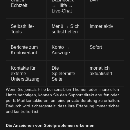
Echtzeit
→ Hilfe →
Live-Chat
Selbsthilfe-
Menü → Sich
Immer aktiv
Tools
selbst helfen
Berichte zum
Konto →
Sofort
Kontoverlauf
Auszüge
Kontakte für
Die
monatlich
externe
Spielerhilfe-
aktualisiert
Unterstützung
Seite
Wenn Sie jemals Hilfe bei sensiblen Themen oder finanziellen
Limits benötigen, können Sie den Support direkt anrufen oder
per E-Mail kontaktieren, um eine private Beratung zu erhalten.
Dadurch wird sichergestellt, dass Ihre Erfahrung immer sicher
und kontrolliert ist.
Die Anzeichen von Spielproblemen erkennen