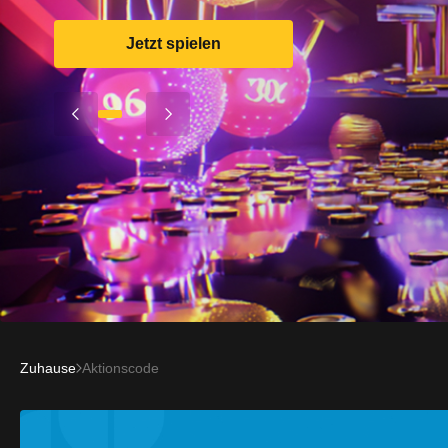
Jetzt spielen
Zuhause
Aktionscode