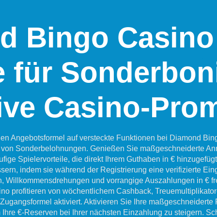
d Bingo Casino
 für Sonderbon
ive Casino-Pro
ichen Angebotsformel auf versteckte Funktionen bei Diamond Bi
 von Sonderbelohnungen. Genießen Sie maßgeschneiderte Anm
ige Spielervorteile, die direkt Ihrem Guthaben in € hinzugefü
ssern, indem sie während der Registrierung eine verifizierte E
en, Willkommensdrehungen und vorrangige Auszahlungen in € fr
ino profitieren von wöchentlichem Cashback, Treuemultiplikat
en Zugangsformel aktiviert. Aktivieren Sie Ihre maßgeschneider
Ihre €-Reserven bei Ihrer nächsten Einzahlung zu steigern. Schl