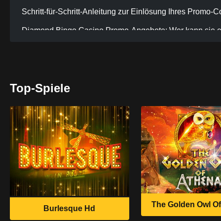
Schritt-für-Schritt-Anleitung zur Einlösung Ihres Promo-
Diamond Bingo Casino Promo-Angebote: Wer kann sie e
Kontostatus und Einzahlungsanforderungen
Regeln für Boni und Wetten
Top-Spiele
Verschiedene Arten exklusiver Angebote, die Sie mit P
Willkommenspakete
Cashback-Möglichkeiten
Allgemeine Regeln und Einschränkungen für Promo-Co
So holen Sie das Maximum aus Ihren Promo-Code-Boni 
Bonusgelder auf intelligente Weise nutzen
Zeitpläne und Limits prüfen
The Golden Owl Of
Burlesque Hd
Fehlerbehebung bei Problemen beim Anwenden eines 