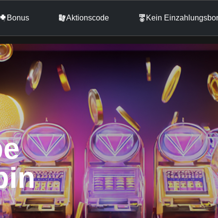
Bonus
Aktionscode
Kein Einzahlungsbo
be
pin