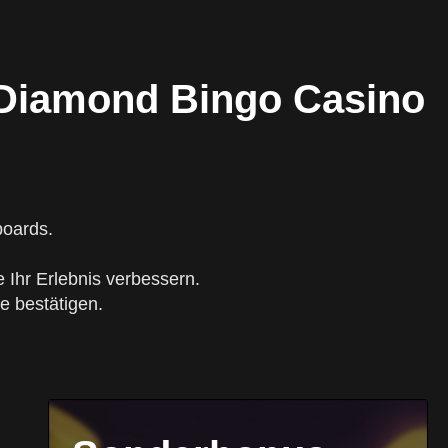
i Diamond Bingo Casino
boards.
 Ihr Erlebnis verbessern.
e bestätigen.