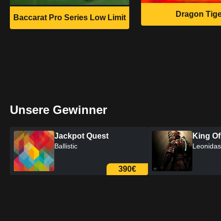
Dragon Tig
Baccarat Pro Series Low Limit
Unsere Gewinner
Roman Riches
Jackpo
M-ster_honey
Ballistic
306€