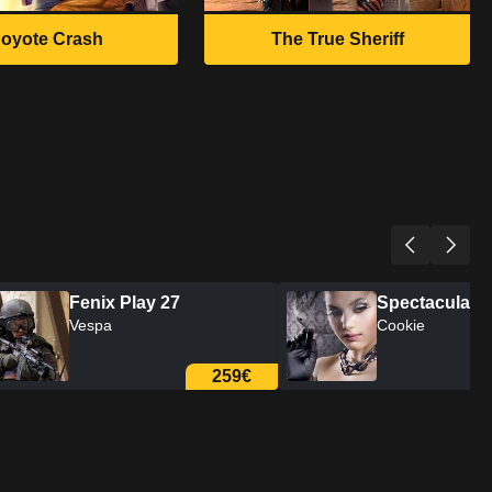
oyote Crash
The True Sheriff
Dragon Tiger
Fenix Play 27
Tweek
Vespa
19€