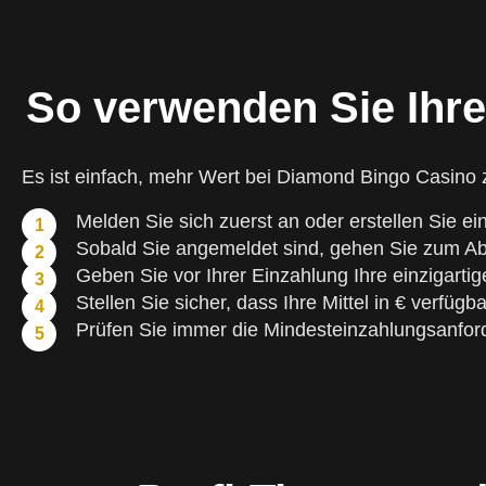
So verwenden Sie Ihre
Es ist einfach, mehr Wert bei Diamond Bingo Casino z
Melden Sie sich zuerst an oder erstellen Sie ei
Sobald Sie angemeldet sind, gehen Sie zum Ab
Geben Sie vor Ihrer Einzahlung Ihre einzigartig
Stellen Sie sicher, dass Ihre Mittel in € verfü
Prüfen Sie immer die Mindesteinzahlungsanford