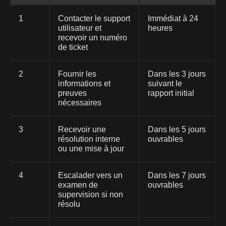
1
Contacter le support
Immédiat à 24
utilisateur et
heures
recevoir un numéro
de ticket
2
Fournir les
Dans les 3 jours
informations et
suivant le
preuves
rapport initial
nécessaires
3
Recevoir une
Dans les 5 jours
résolution interne
ouvrables
ou une mise à jour
4
Escalader vers un
Dans les 7 jours
examen de
ouvrables
supervision si non
résolu