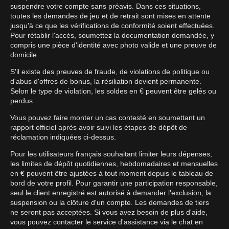
suspendre votre compte sans préavis. Dans ces situations,
toutes les demandes de jeu et de retrait sont mises en attente
jusqu'à ce que les vérifications de conformité soient effectuées.
Pour rétablir l'accès, soumettez la documentation demandée, y
compris une pièce d'identité avec photo valide et une preuve de
domicile.
S'il existe des preuves de fraude, de violations de politique ou
d'abus d'offres de bonus, la résiliation devient permanente.
Selon le type de violation, les soldes en € peuvent être gelés ou
perdus.
Vous pouvez faire monter un cas contesté en soumettant un
rapport officiel après avoir suivi les étapes de dépôt de
réclamation indiquées ci-dessus.
Pour les utilisateurs français souhaitant limiter leurs dépenses,
les limites de dépôt quotidiennes, hebdomadaires et mensuelles
en € peuvent être ajustées à tout moment depuis le tableau de
bord de votre profil. Pour garantir une participation responsable,
seul le client enregistré est autorisé à demander l'exclusion, la
suspension ou la clôture d'un compte. Les demandes de tiers
ne seront pas acceptées. Si vous avez besoin de plus d'aide,
vous pouvez contacter le service d'assistance via le chat en