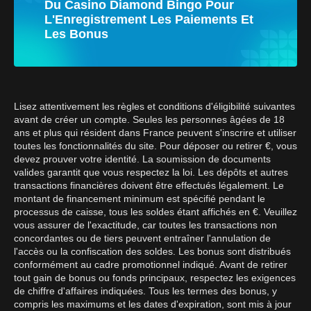
Du Casino Diamond Bingo Pour
L'Enregistrement Les Paiements Et
Les Bonus
Lisez attentivement les règles et conditions d'éligibilité suivantes
avant de créer un compte. Seules les personnes âgées de 18
ans et plus qui résident dans France peuvent s'inscrire et utiliser
toutes les fonctionnalités du site. Pour déposer ou retirer €, vous
devez prouver votre identité. La soumission de documents
valides garantit que vous respectez la loi. Les dépôts et autres
transactions financières doivent être effectués légalement. Le
montant de financement minimum est spécifié pendant le
processus de caisse, tous les soldes étant affichés en €. Veuillez
vous assurer de l'exactitude, car toutes les transactions non
concordantes ou de tiers peuvent entraîner l'annulation de
l'accès ou la confiscation des soldes. Les bonus sont distribués
conformément au cadre promotionnel indiqué. Avant de retirer
tout gain de bonus ou fonds principaux, respectez les exigences
de chiffre d'affaires indiquées. Tous les termes des bonus, y
compris les maximums et les dates d'expiration, sont mis à jour