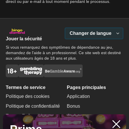
direct ou par e-mail à tout moment pendant le processus.
Changer de langue
Jouer la sécurité
Si vous remarquez des symptômes de dépendance au jeu,
demandez de l'aide à un professionnel. Ce site web est destiné
aux utilisateurs âgés de 18 ans et plus.
Termes de service
Pages principales
Politique des cookies
Application
Politique de confidentialité
Bonus
Termes Et Conditions
Code promo
Jeu responsable
Bonus sans dépôt