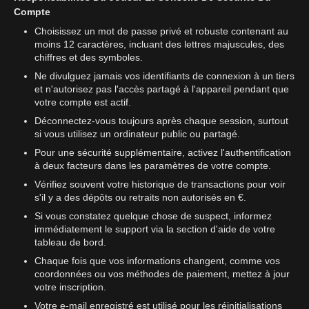
Compte
Choisissez un mot de passe privé et robuste contenant au
moins 12 caractères, incluant des lettres majuscules, des
chiffres et des symboles.
Ne divulguez jamais vos identifiants de connexion à un tiers
et n'autorisez pas l'accès partagé à l'appareil pendant que
votre compte est actif.
Déconnectez-vous toujours après chaque session, surtout
si vous utilisez un ordinateur public ou partagé.
Pour une sécurité supplémentaire, activez l'authentification
à deux facteurs dans les paramètres de votre compte.
Vérifiez souvent votre historique de transactions pour voir
s'il y a des dépôts ou retraits non autorisés en €.
Si vous constatez quelque chose de suspect, informez
immédiatement le support via la section d'aide de votre
tableau de bord.
Chaque fois que vos informations changent, comme vos
coordonnées ou vos méthodes de paiement, mettez à jour
votre inscription.
Votre e-mail enregistré est utilisé pour les réinitialisations