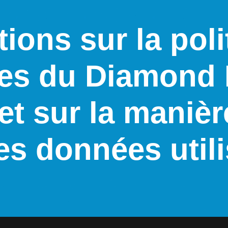
ions sur la pol
es du Diamond
et sur la manière
es données util