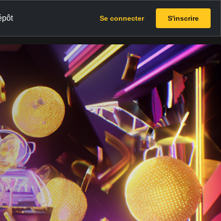
épôt
Se connecter
S'inscrire