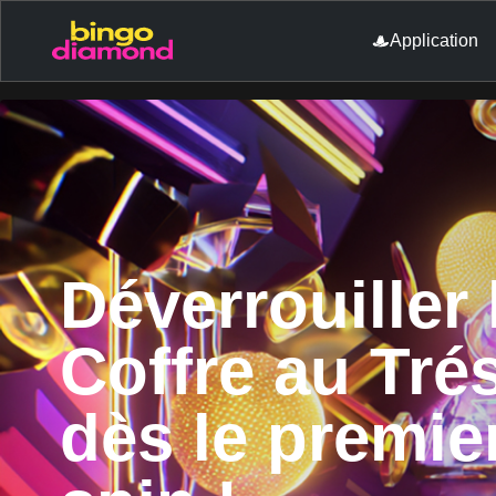
Application
Déverrouiller 
Coffre au Tré
dès le premie