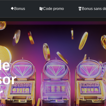
Bonus
Code promo
Bonus sans d
le
sor
r