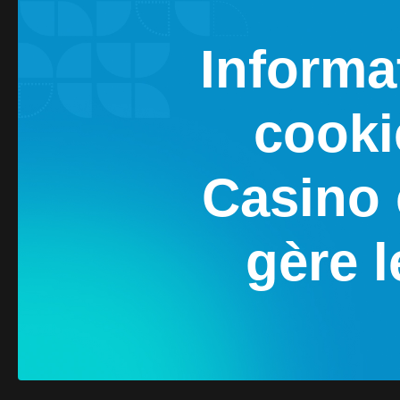
Informat
cooki
Casino 
gère l