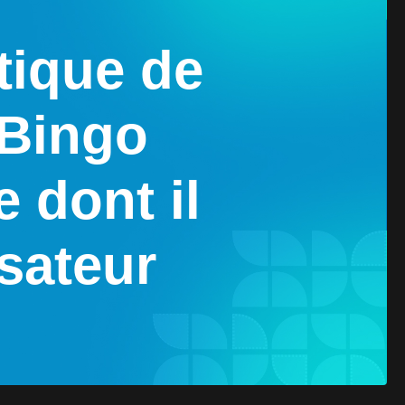
itique de
 Bingo
 dont il
isateur