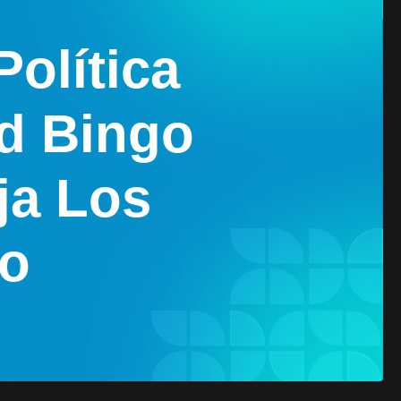
olítica
d Bingo
ja Los
io