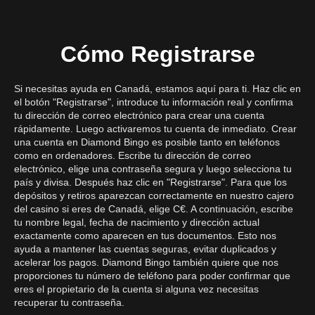
Cómo Registrarse
Si necesitas ayuda en Canadá, estamos aquí para ti. Haz clic en
el botón "Registrarse", introduce tu información real y confirma
tu dirección de correo electrónico para crear una cuenta
rápidamente. Luego activaremos tu cuenta de inmediato. Crear
una cuenta en Diamond Bingo es posible tanto en teléfonos
como en ordenadores. Escribe tu dirección de correo
electrónico, elige una contraseña segura y luego selecciona tu
país y divisa. Después haz clic en "Registrarse". Para que los
depósitos y retiros aparezcan correctamente en nuestro cajero
del casino si eres de Canadá, elige C€. A continuación, escribe
tu nombre legal, fecha de nacimiento y dirección actual
exactamente como aparecen en tus documentos. Esto nos
ayuda a mantener las cuentas seguras, evitar duplicados y
acelerar los pagos. Diamond Bingo también quiere que nos
proporciones tu número de teléfono para poder confirmar que
eres el propietario de la cuenta si alguna vez necesitas
recuperar tu contraseña.