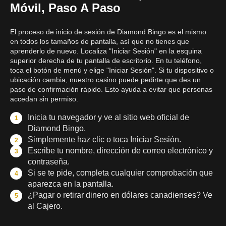
Móvil, Paso A Paso
El proceso de inicio de sesión de Diamond Bingo es el mismo
en todos los tamaños de pantalla, así que no tienes que
aprenderlo de nuevo. Localiza "Iniciar Sesión" en la esquina
superior derecha de tu pantalla de escritorio. En tu teléfono,
toca el botón de menú y elige "Iniciar Sesión". Si tu dispositivo o
ubicación cambia, nuestro casino puede pedirte que des un
paso de confirmación rápido. Esto ayuda a evitar que personas
accedan sin permiso.
Inicia tu navegador y ve al sitio web oficial de
Diamond Bingo.
Simplemente haz clic o toca Iniciar Sesión.
Escribe tu nombre, dirección de correo electrónico y
contraseña.
Si se te pide, completa cualquier comprobación que
aparezca en la pantalla.
¿Pagar o retirar dinero en dólares canadienses? Ve
al Cajero.