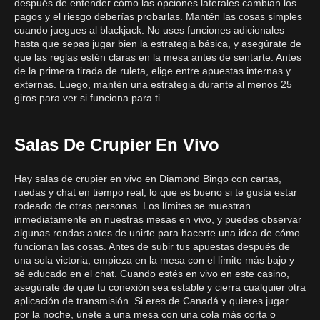
después de entender cómo las opciones laterales cambian los
pagos y el riesgo deberías probarlas. Mantén las cosas simples
cuando juegues al blackjack. No uses funciones adicionales
hasta que sepas jugar bien la estrategia básica, y asegúrate de
que las reglas estén claras en la mesa antes de sentarte. Antes
de la primera tirada de ruleta, elige entre apuestas internas y
externas. Luego, mantén una estrategia durante al menos 25
giros para ver si funciona para ti.
Salas De Crupier En Vivo
Hay salas de crupier en vivo en Diamond Bingo con cartas,
ruedas y chat en tiempo real, lo que es bueno si te gusta estar
rodeado de otras personas. Los límites se muestran
inmediatamente en nuestras mesas en vivo, y puedes observar
algunas rondas antes de unirte para hacerte una idea de cómo
funcionan las cosas. Antes de subir tus apuestas después de
una sola victoria, empieza en la mesa con el límite más bajo y
sé educado en el chat. Cuando estés en vivo en este casino,
asegúrate de que tu conexión sea estable y cierra cualquier otra
aplicación de transmisión. Si eres de Canadá y quieres jugar
por la noche, únete a una mesa con una cola más corta o