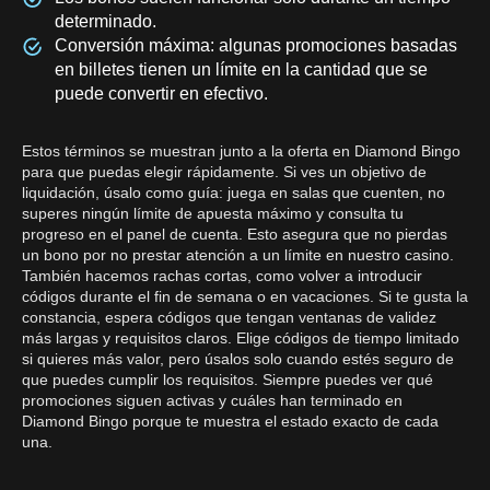
determinado.
Conversión máxima: algunas promociones basadas
en billetes tienen un límite en la cantidad que se
puede convertir en efectivo.
Estos términos se muestran junto a la oferta en Diamond Bingo
para que puedas elegir rápidamente. Si ves un objetivo de
liquidación, úsalo como guía: juega en salas que cuenten, no
superes ningún límite de apuesta máximo y consulta tu
progreso en el panel de cuenta. Esto asegura que no pierdas
un bono por no prestar atención a un límite en nuestro casino.
También hacemos rachas cortas, como volver a introducir
códigos durante el fin de semana o en vacaciones. Si te gusta la
constancia, espera códigos que tengan ventanas de validez
más largas y requisitos claros. Elige códigos de tiempo limitado
si quieres más valor, pero úsalos solo cuando estés seguro de
que puedes cumplir los requisitos. Siempre puedes ver qué
promociones siguen activas y cuáles han terminado en
Diamond Bingo porque te muestra el estado exacto de cada
una.