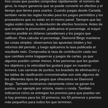
tres cosas que puedes comprobar rápidamente: el número de
giros, la mayor ganancia que se puede convertir en efectivo y el
tiempo que tienes para usarlos. Cuando juegas desde Canadá,
también verás las reglas locales para los juegos permitidos y los
proveedores que no están en el mismo panel. Siempre que las
reglas estén claras, la devolución de efectivo funciona. Antes de
que empiece la promoción, publicamos el porcentaje, el mayor
retorno posible en dólares canadienses y los juegos que
califican. Para calcular el porcentaje, Diamond Bingo mantiene
las cosas simples: observamos las apuestas totales y los
retornos del periodo, y luego aplicamos la tasa publicada al
resultado neto. Comprueba la tasa de contribución cada vez
que cambies entre tragaperras y juegos de cartas, ya que
algunos pueden contar menos. A las personas que les gustan
los objetivos y la velocidad les gustará jugar en nuestros
torneos. Las carreras de puntos, los brackets de eliminación y
las tablas de clasificación cronometradas son solo algunos de
los diferentes tipos de juegos que ofrecemos en Diamond
Bingo. También mostramos claramente cómo se ganan los
puntos, por ejemplo por victoria, mano o ronda. También
indicamos cómo se entregan los premios para que puedas ver
si hay premios para los 10 primeros, los 50 primeros o premios
más pequeños para todos los que terminen.