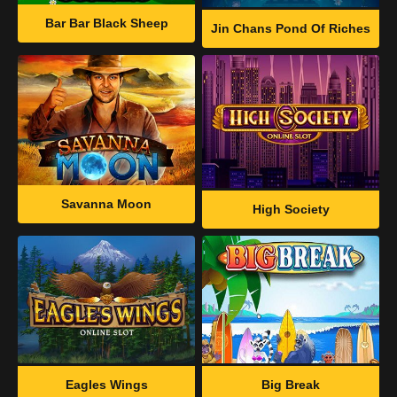
Cómo Jugar En Móvil
Bar Bar Black Sheep
Jin Chans Pond Of Riches
Programa Vip
Cómo Funcionan Nuestros Niveles Vip
Pasos Rápidos Para Convertirse En Vip En Diamond
Bingo
Seguridad En Diamond Bingo: Depósitos Seguros Y
Protección Del Jugador
Savanna Moon
Qué Hacemos Para Mantener Los Pagos Seguros
High Society
Algunas Cosas Útiles Que Deberías Hacer Antes De
Depositar En Diamond Bingo
Juego Responsable
Cómo Usar Los Límites Que Te Damos
Política De 18.+ Y Verificación De Edad
Gestión Del Bankroll Y Estrategia
Eagles Wings
Big Break