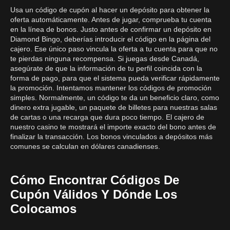
Usa un código de cupón al hacer un depósito para obtener la
oferta automáticamente. Antes de jugar, comprueba tu cuenta
en la línea de bonos. Justo antes de confirmar un depósito en
Diamond Bingo, deberías introducir el código en la página del
cajero. Ese único paso vincula la oferta a tu cuenta para que no
te pierdas ninguna recompensa. Si juegas desde Canadá,
asegúrate de que la información de tu perfil coincida con la
forma de pago, para que el sistema pueda verificar rápidamente
la promoción. Intentamos mantener los códigos de promoción
simples. Normalmente, un código te da un beneficio claro, como
dinero extra jugable, un paquete de billetes para nuestras salas
de cartas o una recarga que dura poco tiempo. El cajero de
nuestro casino te mostrará el importe exacto del bono antes de
finalizar la transacción. Los bonos vinculados a depósitos más
comunes se calculan en dólares canadienses.
Cómo Encontrar Códigos De
Cupón Válidos Y Dónde Los
Colocamos