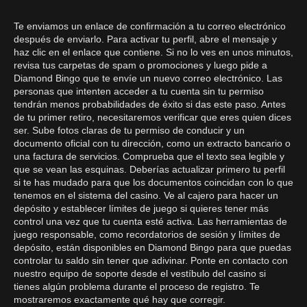
Te enviamos un enlace de confirmación a tu correo electrónico
después de enviarlo. Para activar tu perfil, abre el mensaje y
haz clic en el enlace que contiene. Si no lo ves en unos minutos,
revisa tus carpetas de spam o promociones y luego pide a
Diamond Bingo que te envíe un nuevo correo electrónico. Las
personas que intenten acceder a tu cuenta sin tu permiso
tendrán menos probabilidades de éxito si das este paso. Antes
de tu primer retiro, necesitaremos verificar que eres quien dices
ser. Sube fotos claras de tu permiso de conducir y un
documento oficial con tu dirección, como un extracto bancario o
una factura de servicios. Comprueba que el texto sea legible y
que se vean las esquinas. Deberías actualizar primero tu perfil
si te has mudado para que los documentos coincidan con lo que
tenemos en el sistema del casino. Ve al cajero para hacer un
depósito y establecer límites de juego si quieres tener más
control una vez que tu cuenta esté activa. Las herramientas de
juego responsable, como recordatorios de sesión y límites de
depósito, están disponibles en Diamond Bingo para que puedas
controlar tu saldo sin tener que adivinar. Ponte en contacto con
nuestro equipo de soporte desde el vestíbulo del casino si
tienes algún problema durante el proceso de registro. Te
mostraremos exactamente qué hay que corregir.