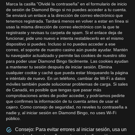
Marca la casilla "Olvidé la contraseña" en el formulario de inicio
de sesión de Diamond Bingo si no puedes acceder a tu cuenta.
Se enviará un enlace a la dirección de correo electrónico que
tenemos registrada. Tardará menos en volver a estar en línea si
usas la misma dirección de correo electrónico con la que te
registraste y revisas tu carpeta de spam. Si el enlace deja de
funcionar, pide uno nuevo e intenta restablecerlo en el mismo
dispositivo si puedes. Incluso si no puedes acceder a ese
correo, el soporte de nuestro casino aún puede ayudar. Mantén
tu navegador actualizado y permite las cookies de nuestro sitio
para poder usar Diamond Bingo fácilmente. Las cookies ayudan
a mantener tu sesión después de iniciar sesión. Elimina
cualquier cookie y caché que pueda estar bloqueando la página
e inténtalo de nuevo. En un teléfono, cambiar de Wi-Fi a datos
móviles también puede solucionar problemas de carga. Si sales
de Canadá, es posible que tengas que pasar más
comprobaciones antes de poder acceder, y podríamos pedirte
que confirmes la información de tu cuenta antes de usar el
cajero. Como consejo de seguridad, no reveles tu contraseña a
nadie y, al iniciar sesión en Diamond Bingo, no uses Wi-Fi
público.
Consejo: Para evitar errores al iniciar sesión, usa un