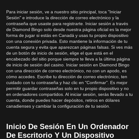
Para iniciar sesión, ve a nuestro sitio principal, toca "Iniciar
Sesión" e introduce la dirección de correo electrónico y la
contraseña que usaste para registrarte. Iniciar sesión a través
de Diamond Bingo solo desde nuestra página oficial es la mejor
forma de jugar si estás en Canadá y usas tu propio dispositivo
con una conexión privada. Esto mantiene la información de tu
cuenta segura y evita que aparezcan páginas falsas. Si ves más
de un botón de inicio de sesión, elige el que está en el
encabezado del sitio porque siempre te lleva a la última página
de inicio de sesión del casino. Iniciar sesión en Diamond Bingo
con una dirección de correo electrónico, no con un apodo, es
cómo accedes. Escribe tu dirección de correo electrónico, ten
cuidado con tu contraseña y haz clic en "Confirmar". Es mejor
permitir guardar contraseñas solo en tu propio dispositivo y no
en ordenadores compartidos. Al iniciar sesión, serás llevado a tu
cuenta, donde puedes hacer depósitos, retiros en dólares
canadienses y cambiar la configuración de tu sesión.
Inicio De Sesión En Un Ordenador
De Escritorio Y Un Dispositivo