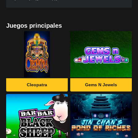
Juegos En Diamond Bingo
Selecciones Rápidas Con Filtros Claros
Juegos De Mesa
Juegos principales
Salas De Crupier En Vivo
Selecciones De Bonos Para Nuestros Juegos De Sala
De Cartas: Giros Gratis, Devolución De Efectivo Y
Torneos
Uso De Códigos De Cupón
Cómo Encontrar Códigos De Cupón Válidos Y Dónde
Los Colocamos
Caribbean Holdem
Gems N Jewels
La Forma Correcta De Usar Un Código
Cosas Que Buscar En Los Términos Del Bono
Aplicación Móvil
Nuestra Aplicación Funciona Bien En Android, Ios Y
Otros Dispositivos