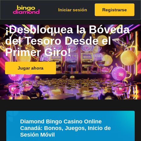
Iniciar sesión
Registrarse
¡Desbloquea la Bóveda
del Tesoro Desde el
Primer Giro!
Jugar ahora
Diamond Bingo Casino Online
Canadá: Bonos, Juegos, Inicio de
Sesión Móvil