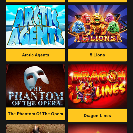
Lista De Comprobación
Arctic Agents
5 Lions
The Phantom Of The Opera
Dragon Lines