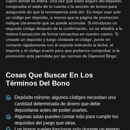
cupón donde se indica. Una vez que estés seguro del depósito,
comprueba el saldo de tu cuenta o la sección de bonos para
asegurarte de que la recompensa está ahí. Es mejor usar solo
un código por depósito, a menos que la página de promoción
indique claramente que se puede acumular. Si introduces un
segundo código después de la confirmación, no se añadirá a la
misma transacción de forma retroactiva en nuestro casino. Si
creaste un depósito y luego olvidaste el código, ponte en
contacto rápidamente con el soporte indicando la fecha, el
importe y el código exacto para que podamos comprobar si la
promoción está permitida por las normas de Diamond Bingo.
Cosas Que Buscar En Los
Términos Del Bono
Depósito mínimo: algunos códigos necesitan una
cantidad determinada de dinero que debe
depositarse antes de poder usarlos.
Algunas salas pueden contar más para cumplir los
requisitos del juego que otras.
Los bonos suelen funcionar solo durante un tiempo