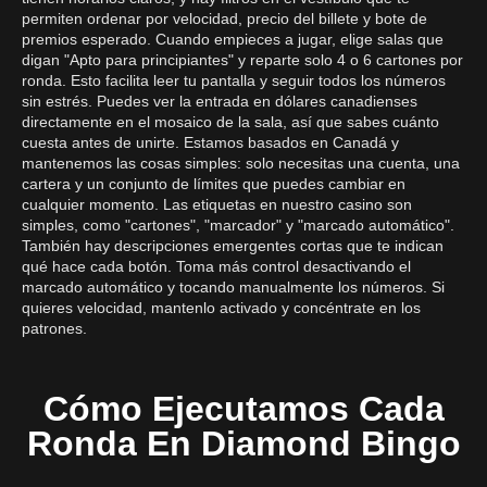
permiten ordenar por velocidad, precio del billete y bote de
premios esperado. Cuando empieces a jugar, elige salas que
digan "Apto para principiantes" y reparte solo 4 o 6 cartones por
ronda. Esto facilita leer tu pantalla y seguir todos los números
sin estrés. Puedes ver la entrada en dólares canadienses
directamente en el mosaico de la sala, así que sabes cuánto
cuesta antes de unirte. Estamos basados en Canadá y
mantenemos las cosas simples: solo necesitas una cuenta, una
cartera y un conjunto de límites que puedes cambiar en
cualquier momento. Las etiquetas en nuestro casino son
simples, como "cartones", "marcador" y "marcado automático".
También hay descripciones emergentes cortas que te indican
qué hace cada botón. Toma más control desactivando el
marcado automático y tocando manualmente los números. Si
quieres velocidad, mantenlo activado y concéntrate en los
patrones.
Cómo Ejecutamos Cada
Ronda En Diamond Bingo