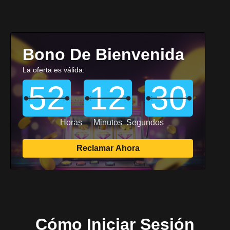
Bono De Bienvenida
La oferta es válida:
52
12
28
Horas
Minutos
Segundos
Reclamar Ahora
Cómo Iniciar Sesión