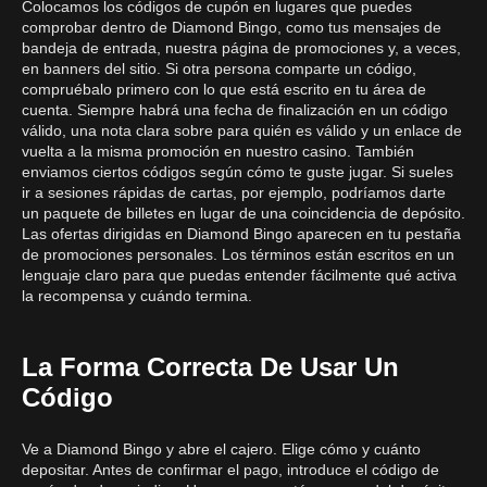
Colocamos los códigos de cupón en lugares que puedes
comprobar dentro de Diamond Bingo, como tus mensajes de
bandeja de entrada, nuestra página de promociones y, a veces,
en banners del sitio. Si otra persona comparte un código,
compruébalo primero con lo que está escrito en tu área de
cuenta. Siempre habrá una fecha de finalización en un código
válido, una nota clara sobre para quién es válido y un enlace de
vuelta a la misma promoción en nuestro casino. También
enviamos ciertos códigos según cómo te guste jugar. Si sueles
ir a sesiones rápidas de cartas, por ejemplo, podríamos darte
un paquete de billetes en lugar de una coincidencia de depósito.
Las ofertas dirigidas en Diamond Bingo aparecen en tu pestaña
de promociones personales. Los términos están escritos en un
lenguaje claro para que puedas entender fácilmente qué activa
la recompensa y cuándo termina.
La Forma Correcta De Usar Un
Código
Ve a Diamond Bingo y abre el cajero. Elige cómo y cuánto
depositar. Antes de confirmar el pago, introduce el código de