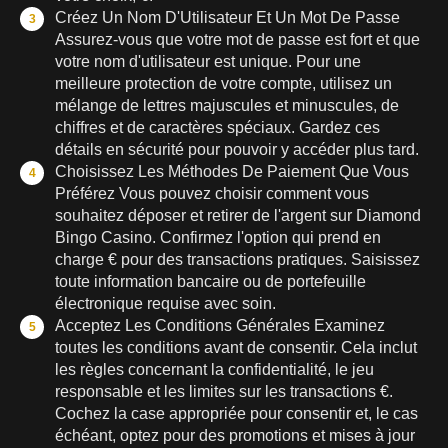
Créez Un Nom D'Utilisateur Et Un Mot De Passe
Assurez-vous que votre mot de passe est fort et que
votre nom d'utilisateur est unique. Pour une
meilleure protection de votre compte, utilisez un
mélange de lettres majuscules et minuscules, de
chiffres et de caractères spéciaux. Gardez ces
détails en sécurité pour pouvoir y accéder plus tard.
Choisissez Les Méthodes De Paiement Que Vous
Préférez Vous pouvez choisir comment vous
souhaitez déposer et retirer de l'argent sur Diamond
Bingo Casino. Confirmez l'option qui prend en
charge € pour des transactions pratiques. Saisissez
toute information bancaire ou de portefeuille
électronique requise avec soin.
Acceptez Les Conditions Générales Examinez
toutes les conditions avant de consentir. Cela inclut
les règles concernant la confidentialité, le jeu
responsable et les limites sur les transactions €.
Cochez la case appropriée pour consentir et, le cas
échéant, optez pour des promotions et mises à jour