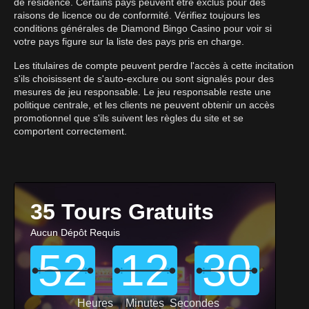
de résidence. Certains pays peuvent être exclus pour des
raisons de licence ou de conformité. Vérifiez toujours les
conditions générales de Diamond Bingo Casino pour voir si
votre pays figure sur la liste des pays pris en charge.
Les titulaires de compte peuvent perdre l'accès à cette incitation
s'ils choisissent de s'auto-exclure ou sont signalés pour des
mesures de jeu responsable. Le jeu responsable reste une
politique centrale, et les clients ne peuvent obtenir un accès
promotionnel que s'ils suivent les règles du site et se
comportent correctement.
35 Tours Gratuits
Aucun Dépôt Requis
52
12
29
Heures
Minutes
Secondes