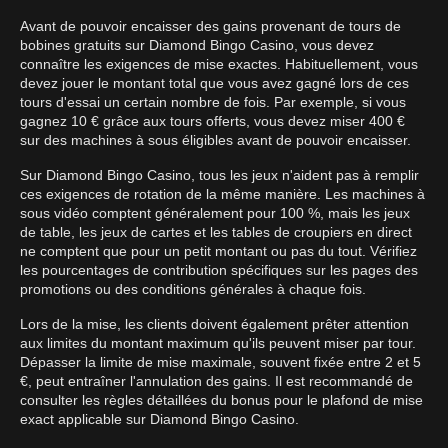
Avant de pouvoir encaisser des gains provenant de tours de
bobines gratuits sur Diamond Bingo Casino, vous devez
connaître les exigences de mise exactes. Habituellement, vous
devez jouer le montant total que vous avez gagné lors de ces
tours d'essai un certain nombre de fois. Par exemple, si vous
gagnez 10 € grâce aux tours offerts, vous devez miser 400 €
sur des machines à sous éligibles avant de pouvoir encaisser.
Sur Diamond Bingo Casino, tous les jeux n'aident pas à remplir
ces exigences de rotation de la même manière. Les machines à
sous vidéo comptent généralement pour 100 %, mais les jeux
de table, les jeux de cartes et les tables de croupiers en direct
ne comptent que pour un petit montant ou pas du tout. Vérifiez
les pourcentages de contribution spécifiques sur les pages des
promotions ou des conditions générales à chaque fois.
Lors de la mise, les clients doivent également prêter attention
aux limites du montant maximum qu'ils peuvent miser par tour.
Dépasser la limite de mise maximale, souvent fixée entre 2 et 5
€, peut entraîner l'annulation des gains. Il est recommandé de
consulter les règles détaillées du bonus pour le plafond de mise
exact applicable sur Diamond Bingo Casino.