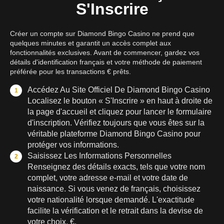
S'Inscrire
Créer un compte sur Diamond Bingo Casino ne prend que
quelques minutes et garantit un accès complet aux
fonctionnalités exclusives. Avant de commencer, gardez vos
détails d'identification français et votre méthode de paiement
préférée pour les transactions € prêts.
Accédez Au Site Officiel De Diamond Bingo Casino
Localisez le bouton « S'Inscrire » en haut à droite de
la page d'accueil et cliquez pour lancer le formulaire
d'inscription. Vérifiez toujours que vous êtes sur la
véritable plateforme Diamond Bingo Casino pour
protéger vos informations.
Saisissez Les Informations Personnelles
Renseignez des détails exacts, tels que votre nom
complet, votre adresse e-mail et votre date de
naissance. Si vous venez de français, choisissez
votre nationalité lorsque demandé. L'exactitude
facilite la vérification et le retrait dans la devise de
votre choix, €.