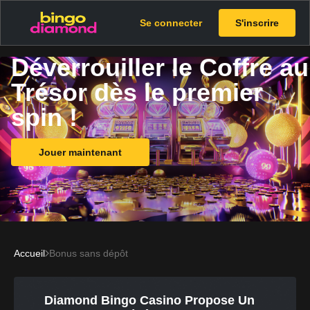
Se connecter
S'inscrire
Déverrouiller le Coffre au
Trésor dès le premier
spin !
Jouer maintenant
Accueil
Bonus sans dépôt
Diamond Bingo Casino Propose Un