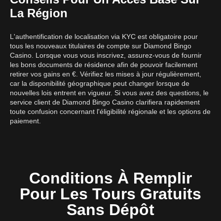
La Région
L'authentification de localisation via KYC est obligatoire pour
tous les nouveaux titulaires de compte sur Diamond Bingo
Casino. Lorsque vous vous inscrivez, assurez-vous de fournir
les bons documents de résidence afin de pouvoir facilement
retirer vos gains en €. Vérifiez les mises à jour régulièrement,
car la disponibilité géographique peut changer lorsque de
nouvelles lois entrent en vigueur. Si vous avez des questions, le
service client de Diamond Bingo Casino clarifiera rapidement
toute confusion concernant l'éligibilité régionale et les options de
paiement.
Conditions À Remplir
Pour Les Tours Gratuits
Sans Dépôt