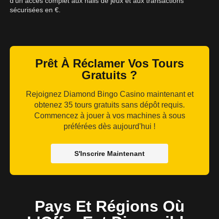
d'un accès complet aux halls de jeux et aux transactions
sécurisées en €.
Prêt À Réclamer Vos Tours
Gratuits ?
Rejoignez Diamond Bingo Casino maintenant et
obtenez 35 tours gratuits sans dépôt requis.
Commencez à jouer à vos machines à sous
préférées dès aujourd'hui !
S'Inscrire Maintenant
Pays Et Régions Où