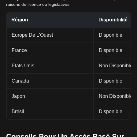
raisons de licence ou législatives.
Région
Disponibilité
Europe De L'Ouest
Disponible
France
Disponible
États-Unis
Non Disponible
Canada
Disponible
Japon
Non Disponible
Brésil
Disponible
Conseils Pour Un Accès Basé Sur