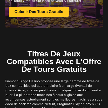
35 Tours Gratuits Sur Book of Dead & Starburst
Obtenir Des Tours Gratuits
Titres De Jeux
Compatibles Avec L'Offre
De Tours Gratuits
Diamond Bingo Casino propose une large gamme de titres de
jeux compatibles qui sauront plaire à un large éventail de
joueurs. Ainsi, chacun peut trouver quelque chose d'amusant à
jouer. La plupart des machines à sous éligibles aux
récompenses actuellement sont les meilleures machines à sous
vidéo de sociétés comme NetEnt, Pragmatic Play et Play'n GO.