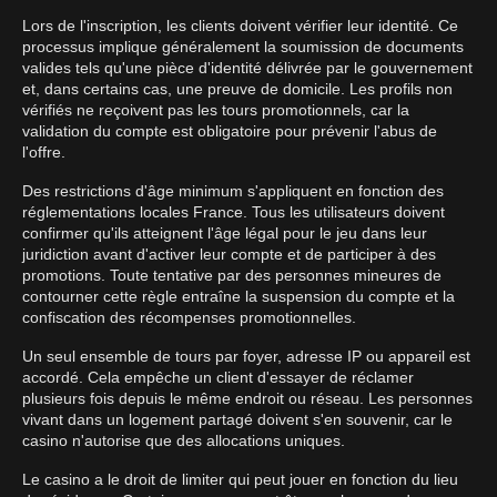
Lors de l'inscription, les clients doivent vérifier leur identité. Ce
processus implique généralement la soumission de documents
valides tels qu'une pièce d'identité délivrée par le gouvernement
et, dans certains cas, une preuve de domicile. Les profils non
vérifiés ne reçoivent pas les tours promotionnels, car la
validation du compte est obligatoire pour prévenir l'abus de
l'offre.
Des restrictions d'âge minimum s'appliquent en fonction des
réglementations locales France. Tous les utilisateurs doivent
confirmer qu'ils atteignent l'âge légal pour le jeu dans leur
juridiction avant d'activer leur compte et de participer à des
promotions. Toute tentative par des personnes mineures de
contourner cette règle entraîne la suspension du compte et la
confiscation des récompenses promotionnelles.
Un seul ensemble de tours par foyer, adresse IP ou appareil est
accordé. Cela empêche un client d'essayer de réclamer
plusieurs fois depuis le même endroit ou réseau. Les personnes
vivant dans un logement partagé doivent s'en souvenir, car le
casino n'autorise que des allocations uniques.
Le casino a le droit de limiter qui peut jouer en fonction du lieu