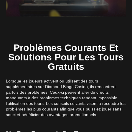
Problèmes Courants Et
Solutions Pour Les Tours
Gratuits
Lorsque les joueurs activent ou utilisent des tours
supplémentaires sur Diamond Bingo Casino, ils rencontrent
parfois des problèmes. Ceux-ci peuvent aller de crédits
manquants à des problèmes techniques rendant impossible
l'utilisation des tours. Les conseils suivants visent à résoudre les
problèmes les plus courants afin que vous puissiez jouer sans
souci et bénéficier des avantages promotionnels.