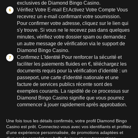
exclusives de Diamond Bingo Casino.
Vérifiez Votre E-mail Et Activez Votre Compte Vous
recevrez un e-mail confirmant votre soumission.
Pour confirmer votre adresse, cliquez sur le lien qui
s'y trouve. Si vous ne le recevez pas dans quelques
minutes, vérifiez votre dossier spam ou demandez
un autre message de vérification via le support de
Diamond Bingo Casino.
Confirmez L'Identité Pour renforcer la sécurité et
faciliter les paiements fluides en €, téléchargez les
documents requis pour la vérification d'identité : un
passeport, une carte d'identité nationale et une
facture de services publics récente sont des
exemples courants. La rapidité de ce processus sur
Diamond Bingo Casino signifie que vous pourrez
commencer à jouer rapidement après approbation.
Une fois tous les détails confirmés, votre profil Diamond Bingo
Casino est prêt. Connectez-vous avec vos identifiants et profitez
d'une expérience personnalisée, de promotions adaptées et