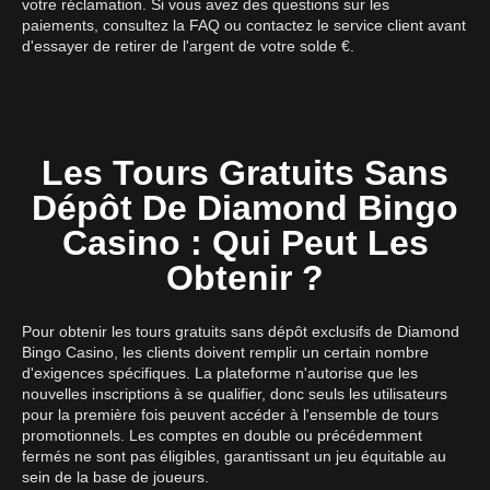
votre réclamation. Si vous avez des questions sur les
paiements, consultez la FAQ ou contactez le service client avant
d'essayer de retirer de l'argent de votre solde €.
Les Tours Gratuits Sans
Dépôt De Diamond Bingo
Casino : Qui Peut Les
Obtenir ?
Pour obtenir les tours gratuits sans dépôt exclusifs de Diamond
Bingo Casino, les clients doivent remplir un certain nombre
d'exigences spécifiques. La plateforme n'autorise que les
nouvelles inscriptions à se qualifier, donc seuls les utilisateurs
pour la première fois peuvent accéder à l'ensemble de tours
promotionnels. Les comptes en double ou précédemment
fermés ne sont pas éligibles, garantissant un jeu équitable au
sein de la base de joueurs.