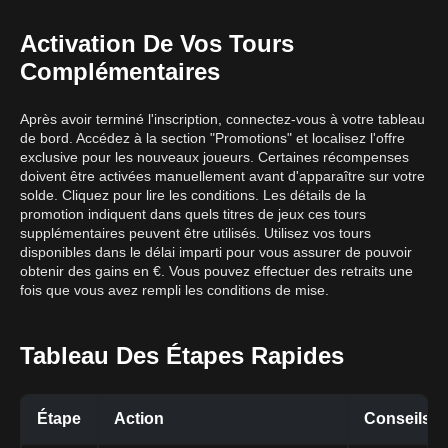
Activation De Vos Tours
Complémentaires
Après avoir terminé l'inscription, connectez-vous à votre tableau
de bord. Accédez à la section "Promotions" et localisez l'offre
exclusive pour les nouveaux joueurs. Certaines récompenses
doivent être activées manuellement avant d'apparaître sur votre
solde. Cliquez pour lire les conditions. Les détails de la
promotion indiquent dans quels titres de jeux ces tours
supplémentaires peuvent être utilisés. Utilisez vos tours
disponibles dans le délai imparti pour vous assurer de pouvoir
obtenir des gains en €. Vous pouvez effectuer des retraits une
fois que vous avez rempli les conditions de mise.
Tableau Des Étapes Rapides
Étape
Action
Conseils