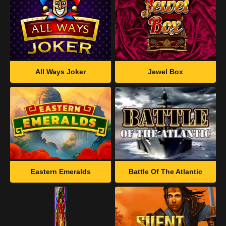
Incitations Bonus De Diamond Bingo Casino : Sécurité
Et Jeu Équitable
All Ways Joker
Jewel Box
Eastern Emeralds
Battle Of The Atlantic