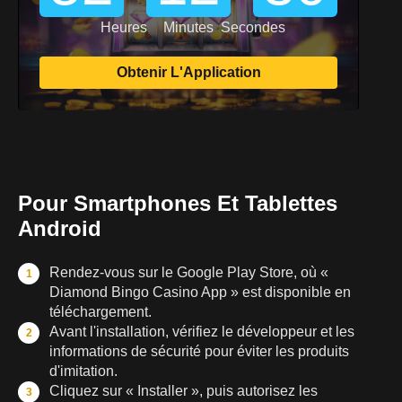
Heures
Minutes
Secondes
Obtenir L'Application
Pour Smartphones Et Tablettes
Android
Rendez-vous sur le Google Play Store, où «
Diamond Bingo Casino App » est disponible en
téléchargement.
Avant l'installation, vérifiez le développeur et les
informations de sécurité pour éviter les produits
d'imitation.
Cliquez sur « Installer », puis autorisez les