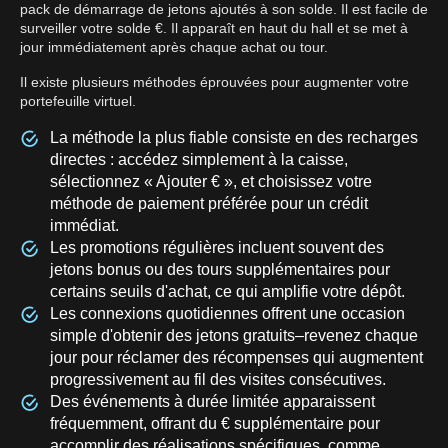
pack de démarrage de jetons ajoutés à son solde. Il est facile de
surveiller votre solde €. Il apparaît en haut du hall et se met à
jour immédiatement après chaque achat ou tour.
Il existe plusieurs méthodes éprouvées pour augmenter votre
portefeuille virtuel.
La méthode la plus fiable consiste en des recharges
directes : accédez simplement à la caisse,
sélectionnez « Ajouter € », et choisissez votre
méthode de paiement préférée pour un crédit
immédiat.
Les promotions régulières incluent souvent des
jetons bonus ou des tours supplémentaires pour
certains seuils d'achat, ce qui amplifie votre dépôt.
Les connexions quotidiennes offrent une occasion
simple d'obtenir des jetons gratuits–revenez chaque
jour pour réclamer des récompenses qui augmentent
progressivement au fil des visites consécutives.
Des événements à durée limitée apparaissent
fréquemment, offrant du € supplémentaire pour
accomplir des réalisations spécifiques, comme