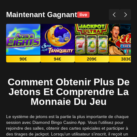
Maintenant Gagnant
90€
94€
209€
383€
Comment Obtenir Plus De
Jetons Et Comprendre La
Monnaie Du Jeu
Le système de jetons est la partie la plus importante de chaque
session avec Diamond Bingo Casino App. Vous l'utilisez pour
rejoindre des salles, obtenir des cartes spéciales et participer à
des tirages de jackpot. Lorsqu'un utilisateur s'inscrit, il reçoit un