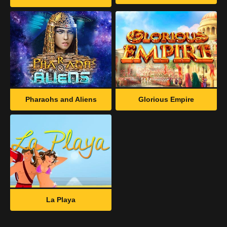
Pharaohs and Aliens
Glorious Empire
La Playa