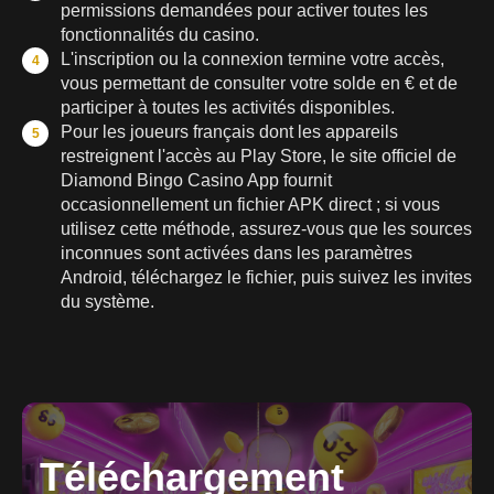
permissions demandées pour activer toutes les
fonctionnalités du casino.
L'inscription ou la connexion termine votre accès,
vous permettant de consulter votre solde en € et de
participer à toutes les activités disponibles.
Pour les joueurs français dont les appareils
restreignent l'accès au Play Store, le site officiel de
Diamond Bingo Casino App fournit
occasionnellement un fichier APK direct ; si vous
utilisez cette méthode, assurez-vous que les sources
inconnues sont activées dans les paramètres
Android, téléchargez le fichier, puis suivez les invites
du système.
Téléchargement