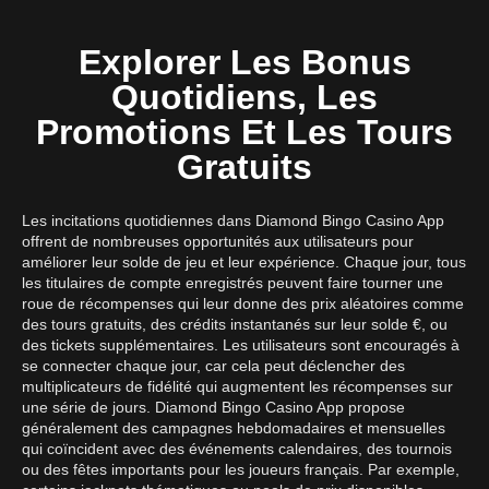
Explorer Les Bonus
Quotidiens, Les
Promotions Et Les Tours
Gratuits
Les incitations quotidiennes dans Diamond Bingo Casino App
offrent de nombreuses opportunités aux utilisateurs pour
améliorer leur solde de jeu et leur expérience. Chaque jour, tous
les titulaires de compte enregistrés peuvent faire tourner une
roue de récompenses qui leur donne des prix aléatoires comme
des tours gratuits, des crédits instantanés sur leur solde €, ou
des tickets supplémentaires. Les utilisateurs sont encouragés à
se connecter chaque jour, car cela peut déclencher des
multiplicateurs de fidélité qui augmentent les récompenses sur
une série de jours. Diamond Bingo Casino App propose
généralement des campagnes hebdomadaires et mensuelles
qui coïncident avec des événements calendaires, des tournois
ou des fêtes importants pour les joueurs français. Par exemple,