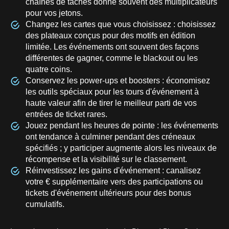
chaînes de tâches donne souvent des multiplicateurs
pour vos jetons.
Changez les cartes que vous choisissez : choisissez
des plateaux conçus pour des motifs en édition
limitée. Les événements ont souvent des façons
différentes de gagner, comme le blackout ou les
quatre coins.
Conservez les power-ups et boosters : économisez
les outils spéciaux pour les tours d'événement à
haute valeur afin de tirer le meilleur parti de vos
entrées de ticket rares.
Jouez pendant les heures de pointe : les événements
ont tendance à culminer pendant des créneaux
spécifiés ; y participer augmente alors les niveaux de
récompense et la visibilité sur le classement.
Réinvestissez les gains d'événement : canalisez
votre € supplémentaire vers des participations ou
tickets d'événement ultérieurs pour des bonus
cumulatifs.