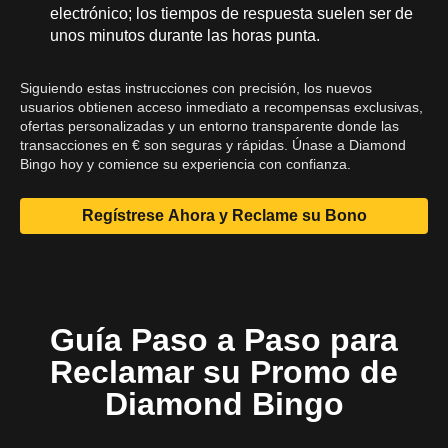
electrónico; los tiempos de respuesta suelen ser de
unos minutos durante las horas punta.
Siguiendo estas instrucciones con precisión, los nuevos
usuarios obtienen acceso inmediato a recompensas exclusivas,
ofertas personalizadas y un entorno transparente donde las
transacciones en € son seguras y rápidas. Únase a Diamond
Bingo hoy y comience su experiencia con confianza.
Regístrese Ahora y Reclame su Bono
Guía Paso a Paso para
Reclamar su Promo de
Diamond Bingo