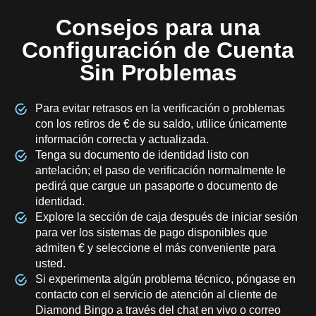
Consejos para una
Configuración de Cuenta
Sin Problemas
Para evitar retrasos en la verificación o problemas
con los retiros de € de su saldo, utilice únicamente
información correcta y actualizada.
Tenga su documento de identidad listo con
antelación; el paso de verificación normalmente le
pedirá que cargue un pasaporte o documento de
identidad.
Explore la sección de caja después de iniciar sesión
para ver los sistemas de pago disponibles que
admiten € y seleccione el más conveniente para
usted.
Si experimenta algún problema técnico, póngase en
contacto con el servicio de atención al cliente de
Diamond Bingo a través del chat en vivo o correo