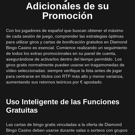
Adicionales de su
Promoción
Con los jugadores de español que buscan obtener el máximo
de cada sesión de juego, comprender las estrategias óptimas
para utilizar giros y cartas de bonificación gratuitos en Diamond
Bingo Casino es esencial. Comience realizando un seguimiento
de todos los extras promocionales en su panel de cuenta,
asegurándose de activarlos dentro del tiempo permitido. Los
giros gratis normalmente pueden usarse en tragamonedas de
vídeo seleccionadas: siempre verifique la lista antes de jugar
para centrarse en títulos con RTP más alto y menor varianza,
aumentando sus retornos teóricos por € apostado.
Uso Inteligente de las Funciones
Gratuitas
Las cartas de bingo gratis vinculadas a la oferta de Diamond
Bingo Casino deben usarse durante salas o sorteos con grupos