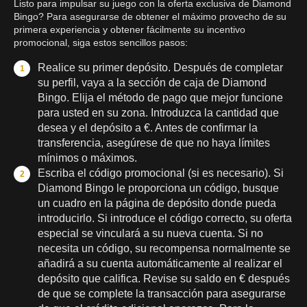
Listo para impulsar su juego con la oferta exclusiva de Diamond
Bingo? Para asegurarse de obtener el máximo provecho de su
primera experiencia y obtener fácilmente su incentivo
promocional, siga estos sencillos pasos:
Realice su primer depósito. Después de completar
su perfil, vaya a la sección de caja de Diamond
Bingo. Elija el método de pago que mejor funcione
para usted en su zona. Introduzca la cantidad que
desea y el depósito a €. Antes de confirmar la
transferencia, asegúrese de que no haya límites
mínimos o máximos.
Escriba el código promocional (si es necesario). Si
Diamond Bingo le proporciona un código, busque
un cuadro en la página de depósito donde pueda
introducirlo. Si introduce el código correcto, su oferta
especial se vinculará a su nueva cuenta. Si no
necesita un código, su recompensa normalmente se
añadirá a su cuenta automáticamente al realizar el
depósito que califica. Revise su saldo en € después
de que se complete la transacción para asegurarse