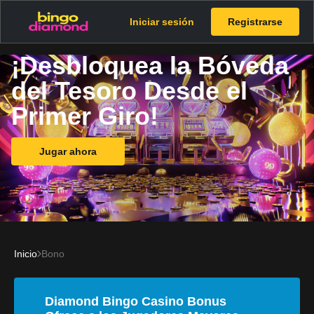
Iniciar sesión
Registrarse
¡Desbloquea la Bóveda
del Tesoro Desde el
Primer Giro!
Jugar ahora
Inicio
Bono
Diamond Bingo Casino Bonus