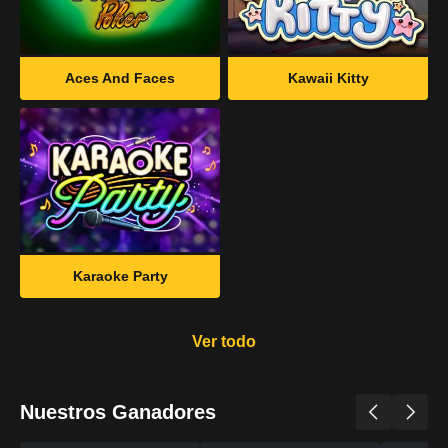
Aces And Faces
Kawaii Kitty
Karaoke Party
Ver todo
Nuestros Ganadores