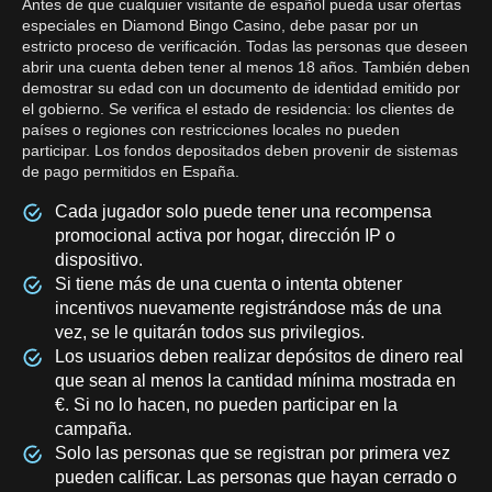
Antes de que cualquier visitante de español pueda usar ofertas
especiales en Diamond Bingo Casino, debe pasar por un
estricto proceso de verificación. Todas las personas que deseen
abrir una cuenta deben tener al menos 18 años. También deben
demostrar su edad con un documento de identidad emitido por
el gobierno. Se verifica el estado de residencia: los clientes de
países o regiones con restricciones locales no pueden
participar. Los fondos depositados deben provenir de sistemas
de pago permitidos en España.
Cada jugador solo puede tener una recompensa
promocional activa por hogar, dirección IP o
dispositivo.
Si tiene más de una cuenta o intenta obtener
incentivos nuevamente registrándose más de una
vez, se le quitarán todos sus privilegios.
Los usuarios deben realizar depósitos de dinero real
que sean al menos la cantidad mínima mostrada en
€. Si no lo hacen, no pueden participar en la
campaña.
Solo las personas que se registran por primera vez
pueden calificar. Las personas que hayan cerrado o