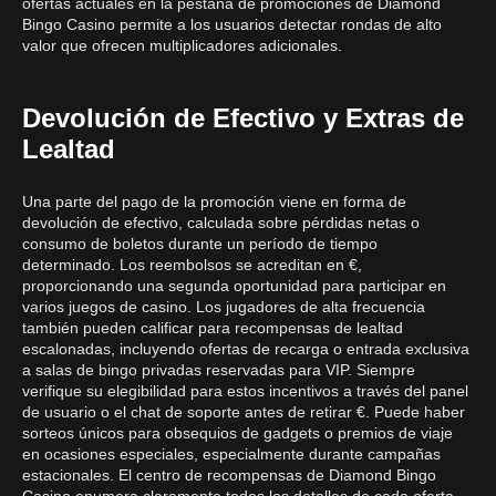
ofertas actuales en la pestaña de promociones de Diamond
Bingo Casino permite a los usuarios detectar rondas de alto
valor que ofrecen multiplicadores adicionales.
Devolución de Efectivo y Extras de
Lealtad
Una parte del pago de la promoción viene en forma de
devolución de efectivo, calculada sobre pérdidas netas o
consumo de boletos durante un período de tiempo
determinado. Los reembolsos se acreditan en €,
proporcionando una segunda oportunidad para participar en
varios juegos de casino. Los jugadores de alta frecuencia
también pueden calificar para recompensas de lealtad
escalonadas, incluyendo ofertas de recarga o entrada exclusiva
a salas de bingo privadas reservadas para VIP. Siempre
verifique su elegibilidad para estos incentivos a través del panel
de usuario o el chat de soporte antes de retirar €. Puede haber
sorteos únicos para obsequios de gadgets o premios de viaje
en ocasiones especiales, especialmente durante campañas
estacionales. El centro de recompensas de Diamond Bingo