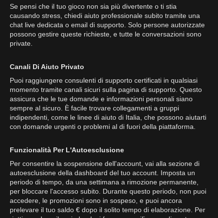
Se pensi che il tuo gioco non sia più divertente o ti stia
causando stress, chiedi aiuto professionale subito tramite una
chat live dedicata o email di supporto. Solo persone autorizzate
possono gestire queste richieste, e tutte le conversazioni sono
private.
Canali Di Aiuto Privato
Puoi raggiungere consulenti di supporto certificati in qualsiasi
momento tramite canali sicuri sulla pagina di supporto. Questo
assicura che le tue domande e informazioni personali siano
sempre al sicuro. È facile trovare collegamenti a gruppi
indipendenti, come le linee di aiuto di Italia, che possono aiutarti
con domande urgenti o problemi al di fuori della piattaforma.
Funzionalità Per L'Autoesclusione
Per consentire la sospensione dell'account, vai alla sezione di
autoesclusione della dashboard del tuo account. Imposta un
periodo di tempo, da una settimana a rimozione permanente,
per bloccare l'accesso subito. Durante questo periodo, non puoi
accedere, le promozioni sono in sospeso, e puoi ancora
prelevare il tuo saldo € dopo il solito tempo di elaborazione. Per