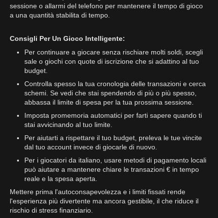
sessione o allarmi del telefono per mantenere il tempo di gioco
a una quantità stabilita di tempo.
Consigli Per Un Gioco Intelligente:
Per continuare a giocare senza rischiare molti soldi, scegli
sale o giochi con quote di iscrizione che si adattino al tuo
budget.
Controlla spesso la tua cronologia delle transazioni e cerca
schemi. Se vedi che stai spendendo di più o più spesso,
abbassa il limite di spesa per la tua prossima sessione.
Imposta promemoria automatici per farti sapere quando ti
stai avvicinando al tuo limite.
Per aiutarti a rispettare il tuo budget, preleva le tue vincite
dal tuo account invece di giocarle di nuovo.
Per i giocatori da italiano, usare metodi di pagamento locali
può aiutare a mantenere chiare le transazioni € in tempo
reale e la spesa aperta.
Mettere prima l'autoconsapevolezza e i limiti fissati rende
l'esperienza più divertente ma ancora gestibile, il che riduce il
rischio di stress finanziario.