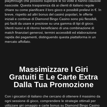
playthrough che possono superare le 50 volte e hanno clausole
nascoste. Questa trasparenza dà ai clienti di italiano regole
chiare su come pianificare il loro gioco e possibili prelievi in €. In
breve, rispetto ad altri bonus del casinò popolari, le offerte
iniziali e continue di Diamond Bingo Casino sono più flessibili,
più facili da usare e preziose su una gamma di tipi di gioco.
Utenti nuovi e di ritorno beneficiano di una combinazione di
match finanziari generosi, termini accessibili ed elaborazione
rapida dei pagamenti, distinguendo questa piattaforma in un
mercato affollato.
Massimizzare I Giri
Gratuiti E Le Carte Extra
Dalla Tua Promozione
Con i giocatori di italiano che cercano di ottenere il massimo da
ogni sessione di gioco, comprendere le strategie ottimali per
utilizzare giri omaggio e carte bonus su Diamond Bingo Casino