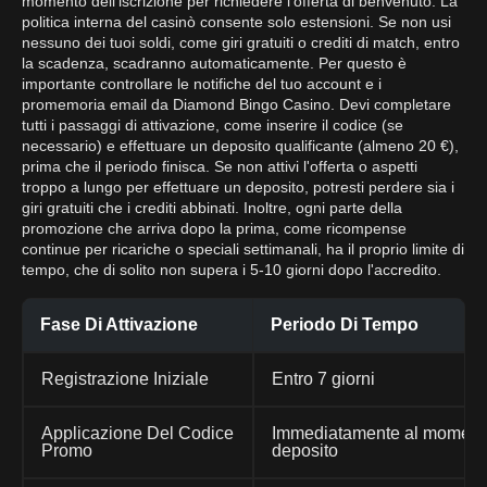
momento dell'iscrizione per richiedere l'offerta di benvenuto. La
politica interna del casinò consente solo estensioni. Se non usi
nessuno dei tuoi soldi, come giri gratuiti o crediti di match, entro
la scadenza, scadranno automaticamente. Per questo è
importante controllare le notifiche del tuo account e i
promemoria email da Diamond Bingo Casino. Devi completare
tutti i passaggi di attivazione, come inserire il codice (se
necessario) e effettuare un deposito qualificante (almeno 20 €),
prima che il periodo finisca. Se non attivi l'offerta o aspetti
troppo a lungo per effettuare un deposito, potresti perdere sia i
giri gratuiti che i crediti abbinati. Inoltre, ogni parte della
promozione che arriva dopo la prima, come ricompense
continue per ricariche o speciali settimanali, ha il proprio limite di
tempo, che di solito non supera i 5-10 giorni dopo l'accredito.
Fase Di Attivazione
Periodo Di Tempo
Registrazione Iniziale
Entro 7 giorni
Applicazione Del Codice
Immediatamente al moment
Promo
deposito