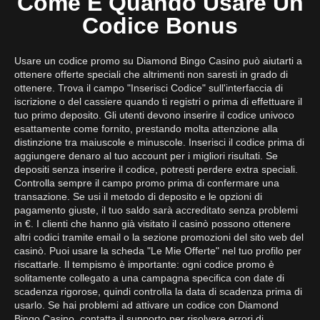
Come E Quando Usare Un
Codice Bonus
Usare un codice promo su Diamond Bingo Casino può aiutarti a
ottenere offerte speciali che altrimenti non saresti in grado di
ottenere. Trova il campo "Inserisci Codice" sull'interfaccia di
iscrizione o del cassiere quando ti registri o prima di effettuare il
tuo primo deposito. Gli utenti devono inserire il codice univoco
esattamente come fornito, prestando molta attenzione alla
distinzione tra maiuscole e minuscole. Inserisci il codice prima di
aggiungere denaro al tuo account per i migliori risultati. Se
depositi senza inserire il codice, potresti perdere extra speciali.
Controlla sempre il campo promo prima di confermare una
transazione. Se usi il metodo di deposito e le opzioni di
pagamento giuste, il tuo saldo sarà accreditato senza problemi
in €. I clienti che hanno già visitato il casinò possono ottenere
altri codici tramite email o la sezione promozioni del sito web del
casinò. Puoi usare la scheda "Le Mie Offerte" nel tuo profilo per
riscattarle. Il tempismo è importante: ogni codice promo è
solitamente collegato a una campagna specifica con date di
scadenza rigorose, quindi controlla la data di scadenza prima di
usarlo. Se hai problemi ad attivare un codice con Diamond
Bingo Casino, contatta il supporto per risolvere errori di