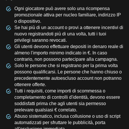
Ogni giocatore può avere solo una ricompensa
promozionale attiva per nucleo familiare, indirizzo IP
o dispositivo.
Se hai più di un account o provi a ottenere incentivi di
nuovo registrandoti più di una volta, tutti i tuoi
privilegi saranno revocati.
Gli utenti devono effettuare depositi in denaro reale di
almeno l'importo minimo indicato in €. In caso
contrario, non possono partecipare alla campagna.
Solo le persone che si registrano per la prima volta
possono qualificarsi. Le persone che hanno chiuso o
precedentemente autoescluso account non potranno
ottenere offerte.
Tutti i requisiti, come importi di scommessa o
completamento di controlli d'identità, devono essere
soddisfatti prima che agli utenti sia permesso
prelevare qualsiasi € correlato.
Abuso sistematico, inclusa collusione o uso di script
automatizzati per sfruttare le pubblicità, porta
all'esclusione immediata.