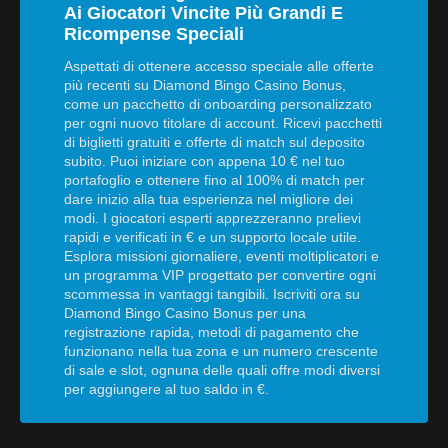
Ai Giocatori Vincite Più Grandi E
Ricompense Speciali
Aspettati di ottenere accesso speciale alle offerte
più recenti su Diamond Bingo Casino Bonus,
come un pacchetto di onboarding personalizzato
per ogni nuovo titolare di account. Ricevi pacchetti
di biglietti gratuiti e offerte di match sul deposito
subito. Puoi iniziare con appena 10 € nel tuo
portafoglio e ottenere fino al 100% di match per
dare inizio alla tua esperienza nel migliore dei
modi. I giocatori esperti apprezzeranno prelievi
rapidi e verificati in € e un supporto locale utile.
Esplora missioni giornaliere, eventi moltiplicatori e
un programma VIP progettato per convertire ogni
scommessa in vantaggi tangibili. Iscriviti ora su
Diamond Bingo Casino Bonus per una
registrazione rapida, metodi di pagamento che
funzionano nella tua zona e un numero crescente
di sale e slot, ognuna delle quali offre modi diversi
per aggiungere al tuo saldo in €.