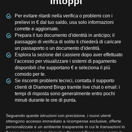
Intoppi
Per evitare ritardi nella verifica o problemi con i
prelievi in € dal tuo saldo, usa solo informazioni
corrette e aggiornate.
Prepara il tuo documento d'identità in anticipo; il
passaggio di verifica di solito ti chiederà di caricare
un passaporto o un documento d'identità.
Esplora la sezione del cassiere dopo aver effettuato
l'accesso per visualizzare i sistemi di pagamento
disponibili che supportano € e seleziona il più
comodo per te.
Se riscontri problemi tecnici, contatta il supporto
clienti di Diamond Bingo tramite live chat o email: i
tempi di risposta sono generalmente entro pochi
minuti durante le ore di punta.
Seguendo queste istruzioni con precisione, i nuovi utenti
ottengono accesso immediato a ricompense esclusive, offerte
personalizzate e un ambiente trasparente in cui le transazioni in