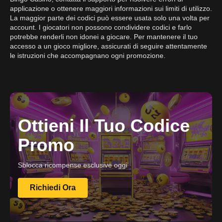
applicazione o ottenere maggiori informazioni sui limiti di utilizzo.
La maggior parte dei codici può essere usata solo una volta per
account. I giocatori non possono condividere codici e farlo
potrebbe renderli non idonei a giocare. Per mantenere il tuo
accesso a un gioco migliore, assicurati di seguire attentamente
le istruzioni che accompagnano ogni promozione.
Ottieni Il Tuo Codice
Promo
Sblocca ricompense esclusive oggi
Richiedi Ora