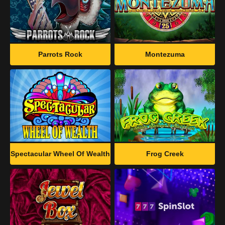
Categorie Di Giochi Incluse Nella Promozione
Ottenere Il Massimo Dal Tuo Gioco
Come Ottenere Le Tue Vincite Dalla Promozione
Diamond Bingo Casino In italiano
Parrots Rock
Montezuma
Metodi Di Pagamento Supportati
Linee Guida E Consigli Importanti
Consigli Sul Gioco Responsabile Quando Si Usano
Offerte Promozionali
Tieni Traccia Delle Tue Sessioni Di Gioco
Sappi Quando Prendere Una Pausa
Spectacular Wheel Of Wealth
Frog Creek
Promozioni In Questo Momento: Accumulare Bonus Per
Ricompense Più Grandi
Come Usare Le Promozioni Accumulabili
Consigli Da Esperti Su Come Accumulare Con Successo