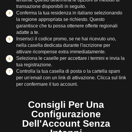
transazione disponibili in seguito.
Conferma la tua residenza in italiano selezionando
la regione appropriata se richiesto. Questo
garantisce che tu possa ottenere offerte regionali
adatte a te.
Inserisci il codice promo, se ne hai ricevuto uno,
nella casella dedicata durante l'iscrizione per
attivare ricompense extra immediatamente.
Seleziona le caselle per accettare i termini e invia la
tua registrazione.
Controlla la tua casella di posta o la cartella spam
per un'email con un link di attivazione. Clicca sul link
per confermare il tuo account.
Consigli Per Una
Configurazione
Dell'Account Senza