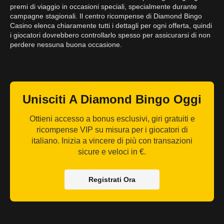
premi di viaggio in occasioni speciali, specialmente durante
campagne stagionali. Il centro ricompense di Diamond Bingo
Casino elenca chiaramente tutti i dettagli per ogni offerta, quindi
i giocatori dovrebbero controllarlo spesso per assicurarsi di non
perdere nessuna buona occasione.
Unisciti A Diamond Bingo Oggi
Ottieni accesso a bonus esclusivi, giri gratuiti e
ricompense VIP su misura per i giocatori di
italiano. Inizia a vincere di più con transazioni
sicure e veloci in €.
Registrati Ora