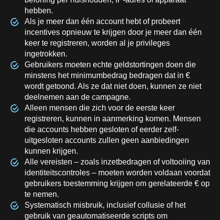
hebben.
Als je meer dan één account hebt of probeert
incentives opnieuw te krijgen door je meer dan één
keer te registreren, worden al je privileges
ingetrokken.
Gebruikers moeten echte geldstortingen doen die
minstens het minimumbedrag bedragen dat in €
wordt getoond. Als ze dat niet doen, kunnen ze niet
deelnemen aan de campagne.
Alleen mensen die zich voor de eerste keer
registreren, kunnen in aanmerking komen. Mensen
die accounts hebben gesloten of eerder zelf-
uitgesloten accounts zullen geen aanbiedingen
kunnen krijgen.
Alle vereisten – zoals inzetbedragen of voltooiing van
identiteitscontroles – moeten worden voldaan voordat
gebruikers toestemming krijgen om gerelateerde € op
te nemen.
Systematisch misbruik, inclusief collusie of het
gebruik van geautomatiseerde scripts om