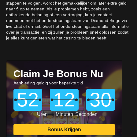
stappen te volgen, wordt het gemakkelijker om later extra geld
naar € op te nemen. Als je problemen hebt, zoals een
ontbrekende beloning of een vertraging, kun je contact
opnemen met het ondersteuningsteam van Diamond Bingo via
live chat of e-mail. Geef het ondersteuningsteam alle informatie
over je transactie, en zij zullen je probleem snel oplossen zodat
je alles kunt genieten wat het casino te bieden heeft.
Claim Je Bonus Nu
Aanbieding geldig voor beperkte tijd
52
12
28
Uren
Minuten
Seconden
Bonus Krijgen