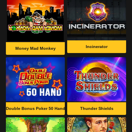
Gratis Kaartpakketten En Multipliërs
Cashback & Loyaliteitsextra's
Deadlines En Tijdslimieten Voor Het Activeren Van
Bonussen
De Diamond Bingo Bonus Vergelijken Met Andere
Casino-aanbiedingen
Incinerator
Dark Ninja
Gratis Spins En Extra Kaarten Van Je Promotie
Maximaliseren
Slim Gebruik Van Gratis Functies
Beheer Van Fondsen En Opnames
Veelvoorkomende Problemen Oplossen Bij Het
Activeren Van Een Bonus
Problemen Met Frequente Uitdagingen En Oplossingen
Double Bonus Poker 50 Hand
Thunder Shields
Contact En Verdere Ondersteuning
Welke Spellen Kun Je Spelen Om De Diamond Bingo
Casino Bonus Te Krijgen?