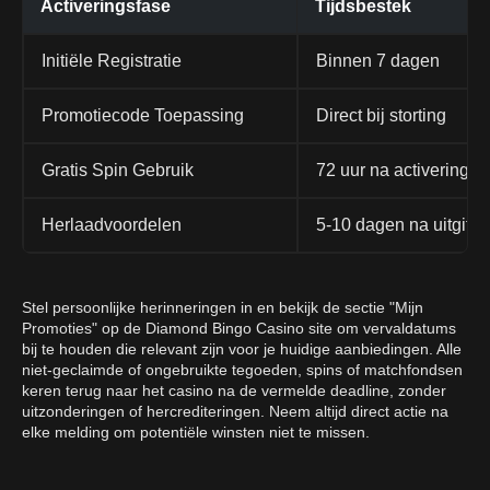
Activeringsfase
Tijdsbestek
Initiële Registratie
Binnen 7 dagen
Promotiecode Toepassing
Direct bij storting
Gratis Spin Gebruik
72 uur na activering
Herlaadvoordelen
5-10 dagen na uitgifte
Stel persoonlijke herinneringen in en bekijk de sectie "Mijn
Promoties" op de Diamond Bingo Casino site om vervaldatums
bij te houden die relevant zijn voor je huidige aanbiedingen. Alle
niet-geclaimde of ongebruikte tegoeden, spins of matchfondsen
keren terug naar het casino na de vermelde deadline, zonder
uitzonderingen of hercrediteringen. Neem altijd direct actie na
elke melding om potentiële winsten niet te missen.