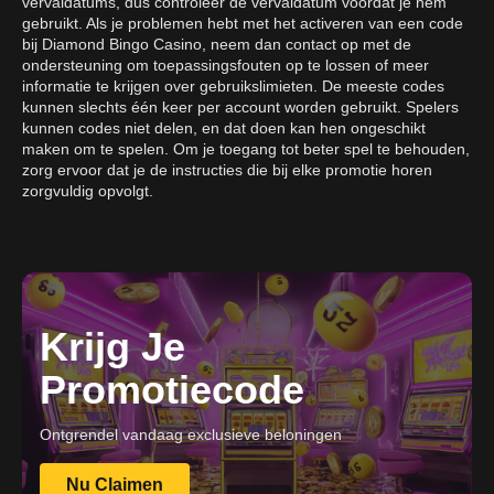
vervaldatums, dus controleer de vervaldatum voordat je hem
gebruikt. Als je problemen hebt met het activeren van een code
bij Diamond Bingo Casino, neem dan contact op met de
ondersteuning om toepassingsfouten op te lossen of meer
informatie te krijgen over gebruikslimieten. De meeste codes
kunnen slechts één keer per account worden gebruikt. Spelers
kunnen codes niet delen, en dat doen kan hen ongeschikt
maken om te spelen. Om je toegang tot beter spel te behouden,
zorg ervoor dat je de instructies die bij elke promotie horen
zorgvuldig opvolgt.
Krijg Je
Promotiecode
Ontgrendel vandaag exclusieve beloningen
Nu Claimen