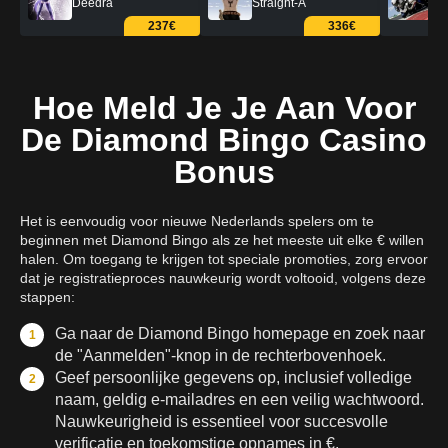
Deedra
Straight-A
Me
237€
336€
Hoe Meld Je Je Aan Voor
De Diamond Bingo Casino
Bonus
Het is eenvoudig voor nieuwe Nederlands spelers om te
beginnen met Diamond Bingo als ze het meeste uit elke € willen
halen. Om toegang te krijgen tot speciale promoties, zorg ervoor
dat je registratieproces nauwkeurig wordt voltooid, volgens deze
stappen:
Ga naar de Diamond Bingo homepage en zoek naar
de "Aanmelden"-knop in de rechterbovenhoek.
Geef persoonlijke gegevens op, inclusief volledige
naam, geldig e-mailadres en een veilig wachtwoord.
Nauwkeurigheid is essentieel voor succesvolle
verificatie en toekomstige opnames in €.