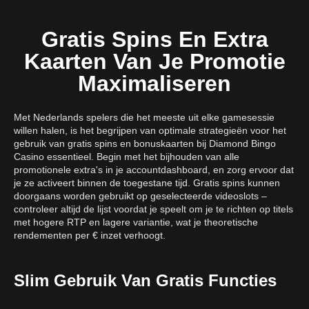
Gratis Spins En Extra
Kaarten Van Je Promotie
Maximaliseren
Met Nederlands spelers die het meeste uit elke gamesessie
willen halen, is het begrijpen van optimale strategieën voor het
gebruik van gratis spins en bonuskaarten bij Diamond Bingo
Casino essentieel. Begin met het bijhouden van alle
promotionele extra's in je accountdashboard, en zorg ervoor dat
je ze activeert binnen de toegestane tijd. Gratis spins kunnen
doorgaans worden gebruikt op geselecteerde videoslots –
controleer altijd de lijst voordat je speelt om je te richten op titels
met hogere RTP en lagere variantie, wat je theoretische
rendementen per € inzet verhoogt.
Slim Gebruik Van Gratis Functies