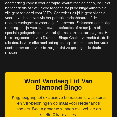
aanmerking komen voor getrapte loyaliteitsbeloningen, inclusief
herlaaddeals of exclusieve toegang tot privé bingokamers die
zijn gereserveerd voor VIP's. Controleer altijd je geschiktheid
voor deze incentives via het gebruikersdashboard of de
ondersteuningschat voordat je € opneemt. Er kunnen eenmalige
trekkingen zijn voor gadgetweggeefacties of reisprijzen bij
speciale gelegenheden, vooral tijdens seizoenscampagnes. Het
beloningscentrum van Diamond Bingo Casino vermeldt duidelijk
alle details voor elke aanbieding, dus spelers moeten het vaak
controleren om ervoor te zorgen dat ze geen goede deals
missen.
Word Vandaag Lid Van
Diamond Bingo
Krijg toegang tot exclusieve bonussen, gratis spins
en VIP-beloningen op maat voor Nederlands
spelers. Begin groter te winnen met veilige en
snelle € transacties.