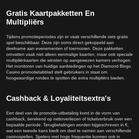
Gratis Kaartpakketten En
Multipliërs
Tijdens promotieperiodes zijn er vaak verschillende sets gratis
spel beschikbaar. Deze zijn soms direct gekoppeld aan
deelname aan evenementen of toernooien. Deze pakketten
omvatten vaak niet alleen eenmalige kaarten, maar ook speciale
multipliërkaarten die winsten op aangewezen kamers verhogen.
Het monitoren van huidige aanbiedingen op het Diamond Bingo
Casino promotietabblad stelt gebruikers in staat om
hoogwaardige rondes te spotten die extra multipliërs bieden.
Cashback & Loyaliteitsextra's
Een deel van de promotie-uitbetaling komt in de vorm van
cashback, berekend op nettoverliezen of ticketverbruik over een
bepaalde periode. Terugbetalingen worden bijgeschreven in €,
wat een tweede kans biedt om deel te nemen aan verschillende
casinospellen. Spelers met hoge frequentie kunnen ook in