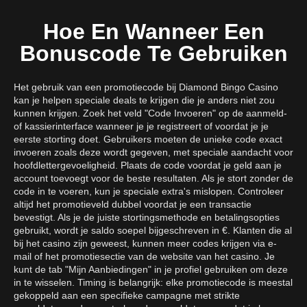
Hoe En Wanneer Een
Bonuscode Te Gebruiken
Het gebruik van een promotiecode bij Diamond Bingo Casino
kan je helpen speciale deals te krijgen die je anders niet zou
kunnen krijgen. Zoek het veld "Code Invoeren" op de aanmeld-
of kassierinterface wanneer je je registreert of voordat je je
eerste storting doet. Gebruikers moeten de unieke code exact
invoeren zoals deze wordt gegeven, met speciale aandacht voor
hoofdlettergevoeligheid. Plaats de code voordat je geld aan je
account toevoegt voor de beste resultaten. Als je stort zonder de
code in te voeren, kun je speciale extra's mislopen. Controleer
altijd het promotieveld dubbel voordat je een transactie
bevestigt. Als je de juiste stortingsmethode en betalingsopties
gebruikt, wordt je saldo soepel bijgeschreven in €. Klanten die al
bij het casino zijn geweest, kunnen meer codes krijgen via e-
mail of het promotiesectie van de website van het casino. Je
kunt de tab "Mijn Aanbiedingen" in je profiel gebruiken om deze
in te wisselen. Timing is belangrijk: elke promotiecode is meestal
gekoppeld aan een specifieke campagne met strikte