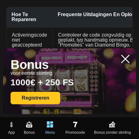
Hoe Te
Frequente Uitdagingen En Oploss
Repareren
Activeringscode
Controleer de code zorgvuldig op typ
niet
geplakt, typ handmatig opnieuw. Beve
geaccepteerd
"Promoties" van Diamond Bingo.
Bonus
Storting in
Stort altijd naar € als de aanbieding 
verkeerde
ondersteunde valuta kan de geschikt
valuta
accountportemonnee op het juiste sal
voor eerste storting
1000€ + 250 FS
Aanbieding niet
Bekijk de transactiestatus onder "Ac
bijgeschreven
behandeling is of geweigerd, los pr
na storting
het opnieuw. Als fondsen je betaling
Registreren
verschenen op het casino-account, n
een transactie-ID.
Niet in
Verifieer dat je registratiegegeven
aanmerking
geschiktheidsvereisten en leeftijdsb
komend
kunnen worden gediskwalificeerd vo
App
Bonus
Menu
Promocode
Bonus zonder storting
account