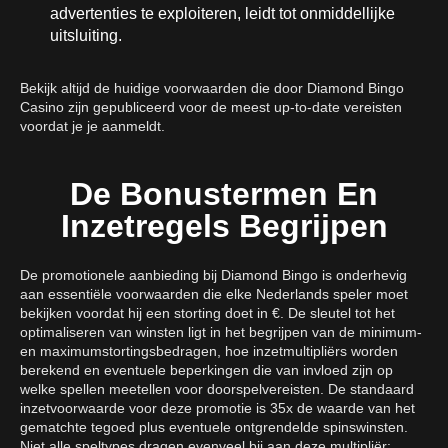
advertenties te exploiteren, leidt tot onmiddellijke
uitsluiting.
Bekijk altijd de huidige voorwaarden die door Diamond Bingo
Casino zijn gepubliceerd voor de meest up-to-date vereisten
voordat je je aanmeldt.
De Bonustermen En
Inzetregels Begrijpen
De promotionele aanbieding bij Diamond Bingo is onderhevig
aan essentiële voorwaarden die elke Nederlands speler moet
bekijken voordat hij een storting doet in €. De sleutel tot het
optimaliseren van winsten ligt in het begrijpen van de minimum-
en maximumstortingsbedragen, hoe inzetmultipliërs worden
berekend en eventuele beperkingen die van invloed zijn op
welke spellen meetellen voor doorspelvereisten. De standaard
inzetvoorwaarde voor deze promotie is 35x de waarde van het
gematchte tegoed plus eventuele ontgrendelde spinswinsten.
Niet alle speltypes dragen evenveel bij aan deze multipliër: