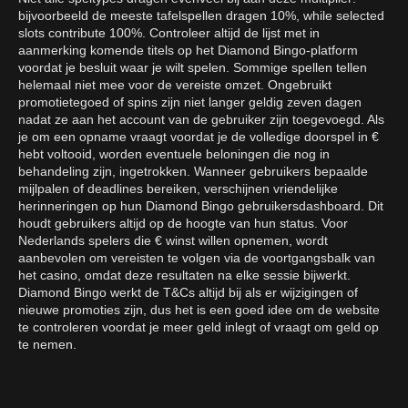
bijvoorbeeld de meeste tafelspellen dragen 10%, while selected
slots contribute 100%. Controleer altijd de lijst met in
aanmerking komende titels op het Diamond Bingo-platform
voordat je besluit waar je wilt spelen. Sommige spellen tellen
helemaal niet mee voor de vereiste omzet. Ongebruikt
promotietegoed of spins zijn niet langer geldig zeven dagen
nadat ze aan het account van de gebruiker zijn toegevoegd. Als
je om een opname vraagt voordat je de volledige doorspel in €
hebt voltooid, worden eventuele beloningen die nog in
behandeling zijn, ingetrokken. Wanneer gebruikers bepaalde
mijlpalen of deadlines bereiken, verschijnen vriendelijke
herinneringen op hun Diamond Bingo gebruikersdashboard. Dit
houdt gebruikers altijd op de hoogte van hun status. Voor
Nederlands spelers die € winst willen opnemen, wordt
aanbevolen om vereisten te volgen via de voortgangsbalk van
het casino, omdat deze resultaten na elke sessie bijwerkt.
Diamond Bingo werkt de T&Cs altijd bij als er wijzigingen of
nieuwe promoties zijn, dus het is een goed idee om de website
te controleren voordat je meer geld inlegt of vraagt om geld op
te nemen.