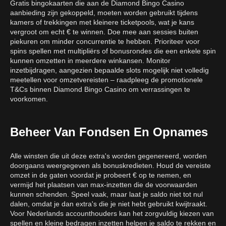
Gratis bingokaarten die aan de Diamond Bingo Casino
aanbieding zijn gekoppeld, moeten worden gebruikt tijdens
kamers of trekkingen met kleinere ticketpools, wat je kans
vergroot om echt € te winnen. Doe mee aan sessies buiten
piekuren om minder concurrentie te hebben. Prioriteer voor
spins spellen met multipliërs of bonusrondes die een enkele spin
kunnen omzetten in meerdere winkansen. Monitor
inzetbijdragen, aangezien bepaalde slots mogelijk niet volledig
meetellen voor omzetvereisten – raadpleeg de promotionele
T&Cs binnen Diamond Bingo Casino om verrassingen te
voorkomen.
Beheer Van Fondsen En Opnames
Alle winsten die uit deze extra's worden gegenereerd, worden
doorgaans weergegeven als bonuskredieten. Houd de vereiste
omzet in de gaten voordat je probeert € op te nemen, en
vermijd het plaatsen van max-inzetten die de voorwaarden
kunnen schenden. Speel vaak, maar laat je saldo niet tot nul
dalen, omdat je dan extra's die je niet hebt gebruikt kwijtraakt.
Voor Nederlands accounthouders kan het zorgvuldig kiezen van
spellen en kleine bedragen inzetten helpen je saldo te rekken en