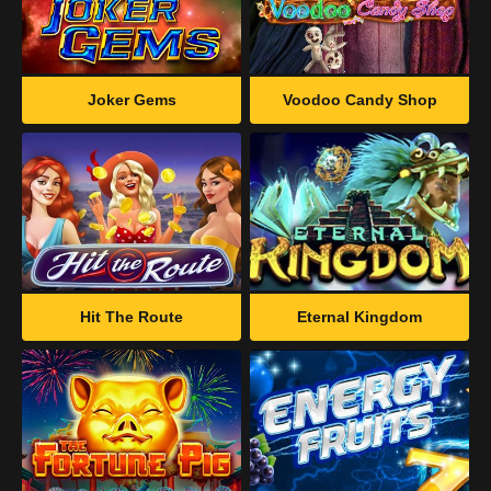
Joker Gems
Voodoo Candy Shop
Hit The Route
Eternal Kingdom