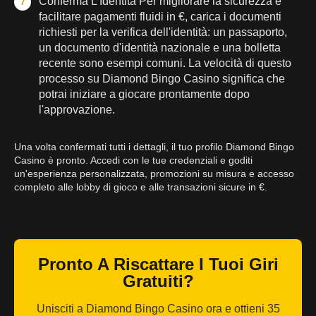
Conferma L'Identità Per migliorare la sicurezza e
facilitare pagamenti fluidi in €, carica i documenti
richiesti per la verifica dell'identità: un passaporto,
un documento d'identità nazionale e una bolletta
recente sono esempi comuni. La velocità di questo
processo su Diamond Bingo Casino significa che
potrai iniziare a giocare prontamente dopo
l'approvazione.
Una volta confermati tutti i dettagli, il tuo profilo Diamond Bingo
Casino è pronto. Accedi con le tue credenziali e goditi
un'esperienza personalizzata, promozioni su misura e accesso
completo alle lobby di gioco e alle transazioni sicure in €.
Pronto A Riscattare I Tuoi Giri
Gratuiti?
Unisciti a Diamond Bingo Casino ora e ottieni 35