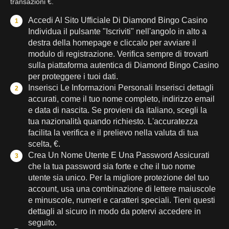
transazioni €.
Accedi Al Sito Ufficiale Di Diamond Bingo Casino
Individua il pulsante "Iscriviti" nell'angolo in alto a
destra della homepage e cliccalo per avviare il
modulo di registrazione. Verifica sempre di trovarti
sulla piattaforma autentica di Diamond Bingo Casino
per proteggere i tuoi dati.
Inserisci Le Informazioni Personali Inserisci dettagli
accurati, come il tuo nome completo, indirizzo email
e data di nascita. Se provieni da italiano, scegli la
tua nazionalità quando richiesto. L'accuratezza
facilita la verifica e il prelievo nella valuta di tua
scelta, €.
Crea Un Nome Utente E Una Password Assicurati
che la tua password sia forte e che il tuo nome
utente sia unico. Per la migliore protezione del tuo
account, usa una combinazione di lettere maiuscole
e minuscole, numeri e caratteri speciali. Tieni questi
dettagli al sicuro in modo da potervi accedere in
seguito.