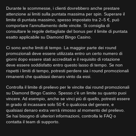
Durante le scommesse, i clienti dovrebbero anche prestare
attenzione ai limiti sulla puntata massima per spin. Superare il
limite di puntata massimo, spesso impostato tra 2–5 €, può
comportare l'annullamento delle vincite. Si consiglia di
consultare le regole dettagliate del bonus per il limite di puntata
esatto applicabile su Diamond Bingo Casino.
Ci sono anche limiti di tempo. La maggior parte dei round
promozionali deve essere utilizzata entro un certo numero di
giorni dopo essere stati accreditati e il requisito di rotazione
deve essere soddisfatto entro questo lasso di tempo. Se non
rispetti i limiti di tempo, potresti perdere sia i round promozionali
rimanenti che qualsiasi denaro vinto da essi.
Controlla il limite di prelievo per le vincite dai round promozionali
su Diamond Bingo Casino. Spesso c'è un limite su quanto puoi
vincere. Ad esempio, anche se vinci più di quello, potresti essere
in grado di incassare solo 50 € o qualcosa del genere, e
qualsiasi denaro extra verrà rimosso al momento del prelievo.
Se hai bisogno di ulteriori informazioni, controlla le FAQ o
contatta il team di supporto.