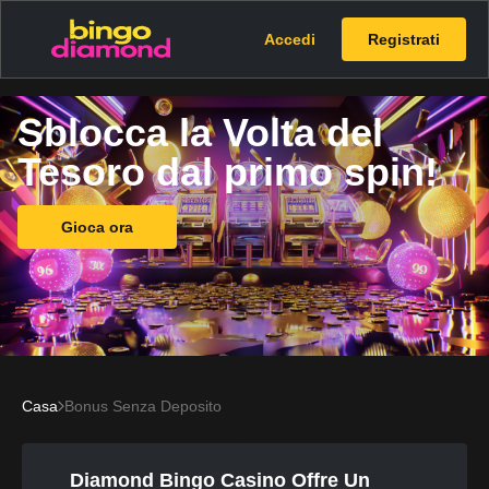
Accedi
Registrati
Sblocca la Volta del
Tesoro dal primo spin!
Gioca ora
Casa
Bonus Senza Deposito
Diamond Bingo Casino Offre Un