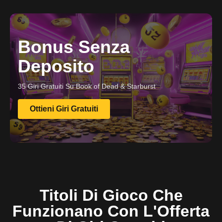
Bonus Senza
Deposito
35 Giri Gratuiti Su Book of Dead & Starburst
Ottieni Giri Gratuiti
Titoli Di Gioco Che
Funzionano Con L'Offerta