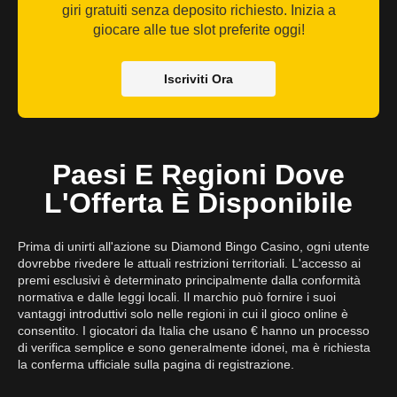
giri gratuiti senza deposito richiesto. Inizia a
giocare alle tue slot preferite oggi!
Iscriviti Ora
Paesi E Regioni Dove
L'Offerta È Disponibile
Prima di unirti all'azione su Diamond Bingo Casino, ogni utente
dovrebbe rivedere le attuali restrizioni territoriali. L'accesso ai
premi esclusivi è determinato principalmente dalla conformità
normativa e dalle leggi locali. Il marchio può fornire i suoi
vantaggi introduttivi solo nelle regioni in cui il gioco online è
consentito. I giocatori da Italia che usano € hanno un processo
di verifica semplice e sono generalmente idonei, ma è richiesta
la conferma ufficiale sulla pagina di registrazione.