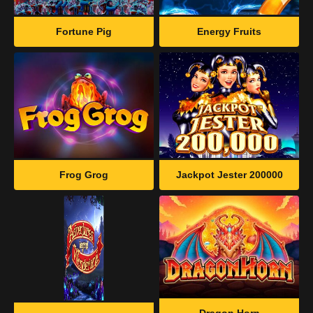
Fortune Pig
Energy Fruits
Frog Grog
Jackpot Jester 200000