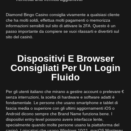
Diamond Bingo Casino consiglia vivamente a qualsiasi cliente
che ha molti soldi, effettua molti pagamenti o memorizza
informazioni sensibili sul sito di attivare la 2FA. Questo è un
passo importante da compiere se vuoi rilassarti e divertirti sul
sito del casinò.
Dispositivi E Browser
Consigliati Per Un Login
Fluido
Per gli utenti italiano che mirano a gestire account o prelevare €
senza interruzioni, la scelta di hardware e software adatti è
fondamentale. Le persone che usano smartphone e tablet di
fascia media o superiore con gli ultimi aggiornamenti iOS o
Android dicono sempre che Brand Name funziona bene. I
dispositivi entry-level possono avere interfacce lente,
specialmente quando molte persone usano la piattaforma del
casinò. I giocatori che usano Windows 10/11, macOS Monterey