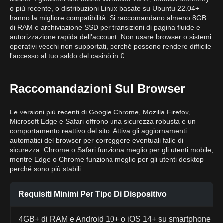
o più recente, o distribuzioni Linux basate su Ubuntu 22.04+
hanno la migliore compatibilità. Si raccomandano almeno 8GB
di RAM e archiviazione SSD per transizioni di pagina fluide e
autorizzazione rapida dell'account. Non usare browser o sistemi
operativi vecchi non supportati, perché possono rendere difficile
l'accesso al tuo saldo del casinò in €.
Raccomandazioni Sul Browser
Le versioni più recenti di Google Chrome, Mozilla Firefox,
Microsoft Edge e Safari offrono una sicurezza robusta e un
comportamento reattivo del sito. Attiva gli aggiornamenti
automatici del browser per correggere eventuali falle di
sicurezza. Chrome o Safari funziona meglio per gli utenti mobile,
mentre Edge o Chrome funziona meglio per gli utenti desktop
perché sono più stabili.
Requisiti Minimi Per Tipo Di Dispositivo
4GB+ di RAM e Android 10+ o iOS 14+ su smartphone