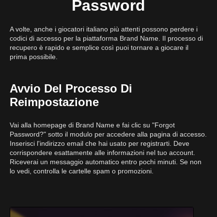
Password
A volte, anche i giocatori italiano più attenti possono perdere i
codici di accesso per la piattaforma Brand Name. Il processo di
recupero è rapido e semplice così puoi tornare a giocare il
prima possibile.
Avvio Del Processo Di
Reimpostazione
Vai alla homepage di Brand Name e fai clic su "Forgot
Password?" sotto il modulo per accedere alla pagina di accesso.
Inserisci l'indirizzo email che hai usato per registrarti. Deve
corrispondere esattamente alle informazioni nel tuo account.
Riceverai un messaggio automatico entro pochi minuti. Se non
lo vedi, controlla le cartelle spam o promozioni.