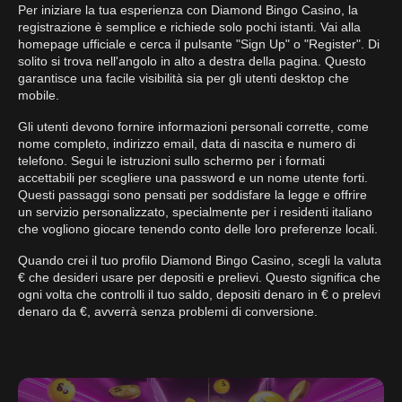
Per iniziare la tua esperienza con Diamond Bingo Casino, la
registrazione è semplice e richiede solo pochi istanti. Vai alla
homepage ufficiale e cerca il pulsante "Sign Up" o "Register". Di
solito si trova nell'angolo in alto a destra della pagina. Questo
garantisce una facile visibilità sia per gli utenti desktop che
mobile.
Gli utenti devono fornire informazioni personali corrette, come
nome completo, indirizzo email, data di nascita e numero di
telefono. Segui le istruzioni sullo schermo per i formati
accettabili per scegliere una password e un nome utente forti.
Questi passaggi sono pensati per soddisfare la legge e offrire
un servizio personalizzato, specialmente per i residenti italiano
che vogliono giocare tenendo conto delle loro preferenze locali.
Quando crei il tuo profilo Diamond Bingo Casino, scegli la valuta
€ che desideri usare per depositi e prelievi. Questo significa che
ogni volta che controlli il tuo saldo, depositi denaro in € o prelevi
denaro da €, avverrà senza problemi di conversione.