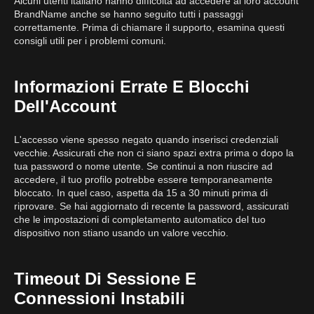
Alcuni utenti italiano hanno difficoltà ad accedere ai loro account
BrandName anche se hanno seguito tutti i passaggi
correttamente. Prima di chiamare il supporto, esamina questi
consigli utili per i problemi comuni.
Informazioni Errate E Blocchi
Dell'Account
L'accesso viene spesso negato quando inserisci credenziali
vecchie. Assicurati che non ci siano spazi extra prima o dopo la
tua password o nome utente. Se continui a non riuscire ad
accedere, il tuo profilo potrebbe essere temporaneamente
bloccato. In quel caso, aspetta da 15 a 30 minuti prima di
riprovare. Se hai aggiornato di recente la password, assicurati
che le impostazioni di completamento automatico del tuo
dispositivo non stiano usando un valore vecchio.
Timeout Di Sessione E
Connessioni Instabili