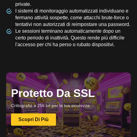
private.
I sistemi di monitoraggio automatizzati individuano e
fermano attività sospette, come attacchi brute-force o
tentativi non autorizzati di reimpostare una password.
Le sessioni terminano automaticamente dopo un
certo periodo di inattività. Questo rende più difficile
l'accesso per chi ha perso o rubato dispositivi.
Protetto Da SSL
Crittografia a 256 bit per la tua sicurezza
Scopri Di Più